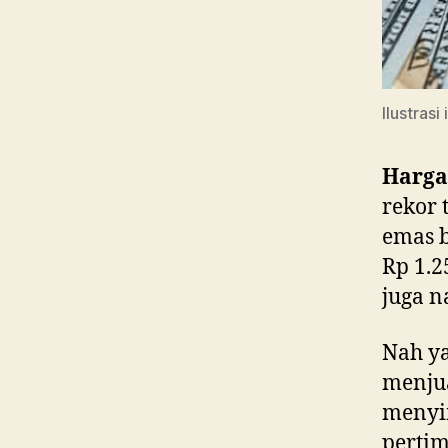
Ilustras
Harg
rekor 
emas b
Rp 1.2
juga n
Nah y
menjua
menyim
perti