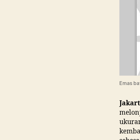
Emas bat
Jakar
melonj
ukura
kembal