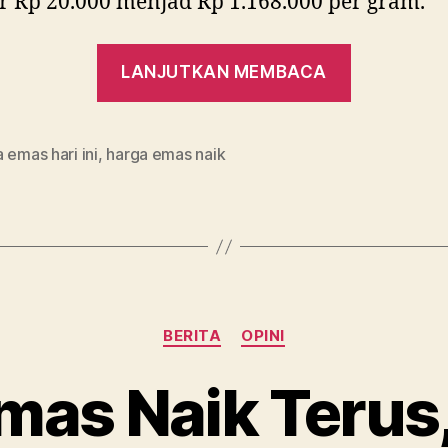
r Rp 20.000 menjad Rp 1.168.000 per gram.
“Emas
LANJUTKAN MEMBACA
Antam
Melonjak
Rp
 emas hari ini
,
harga emas naik
18.000
per
Gram,
Ada
Apa?”
Kategori
BERITA
OPINI
mas Naik Terus