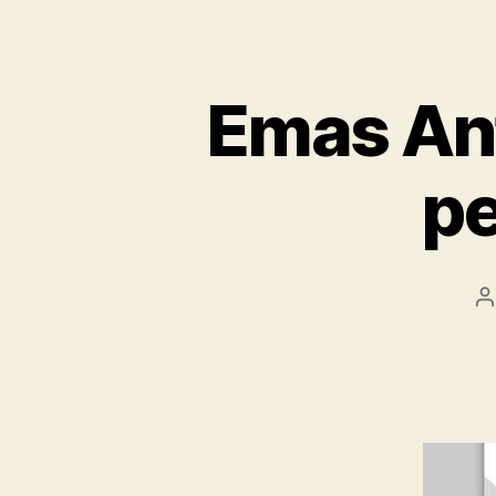
Emas An
pe
P
a