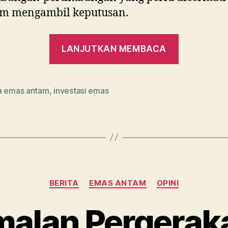
um mengambil keputusan.
“Harga
LANJUTKAN MEMBACA
Emas
Naik
Terus,
a emas antam
,
investasi emas
Simpan
atau
Jual?”
Kategori
BERITA
EMAS ANTAM
OPINI
amalan Pergerak