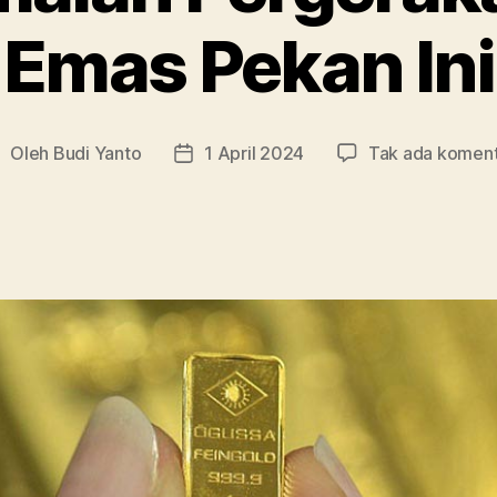
Emas Pekan Ini
Oleh
Budi Yanto
1 April 2024
Tak ada komen
enulis
Tanggal
rtikel
artikel