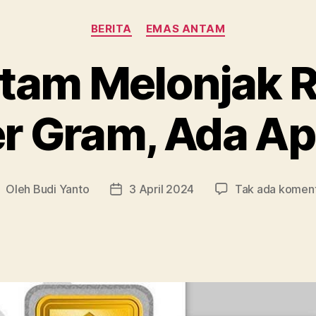
Kategori
BERITA
EMAS ANTAM
tam Melonjak R
r Gram, Ada A
Oleh
Budi Yanto
3 April 2024
Tak ada komen
enulis
Tanggal
rtikel
artikel