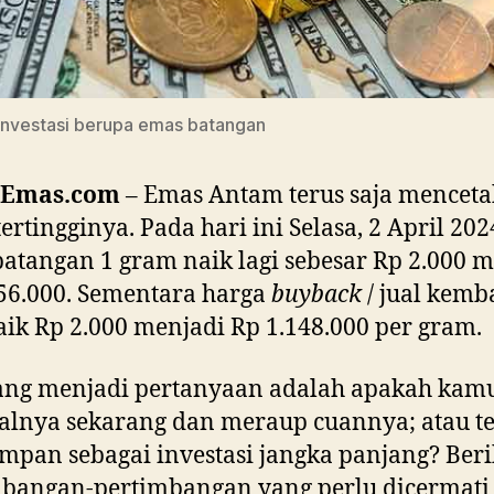
i investasi berupa emas batangan
aEmas.com
– Emas Antam terus saja menceta
tertingginya. Pada hari ini Selasa, 2 April 202
atangan 1 gram naik lagi sebesar Rp 2.000 
56.000. Sementara harga
buyback
/ jual kemb
aik Rp 2.000 menjadi Rp 1.148.000 per gram.
ang menjadi pertanyaan adalah apakah kam
lnya sekarang dan meraup cuannya; atau t
pan sebagai investasi jangka panjang? Beri
mbangan-pertimbangan yang perlu dicermati