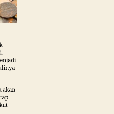
k
4,
menjadi
alinya
u akan
etap
kut