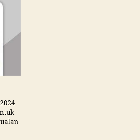
Ada
Apa?
 2024
untuk
jualan