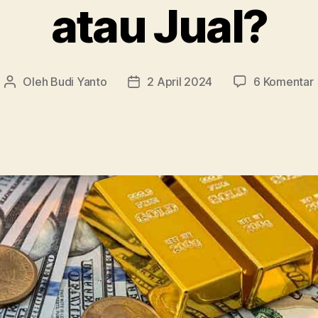
atau Jual?
Oleh
Budi Yanto
2 April 2024
6 Komentar
Penulis
Tanggal
artikel
artikel