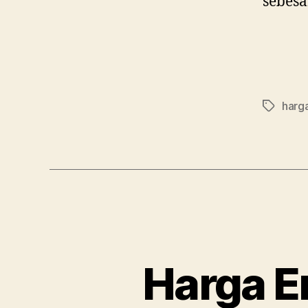
sebesa
harga
Tag
Harga E