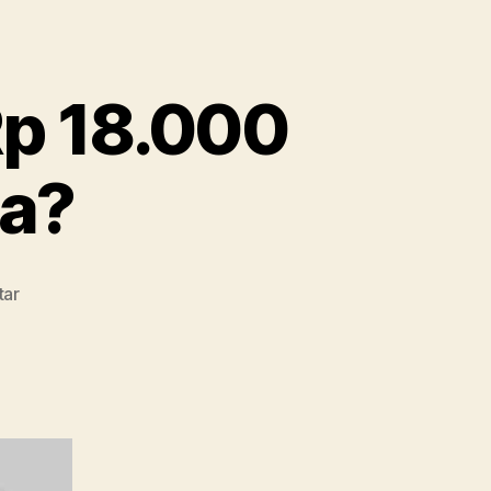
p 18.000
pa?
pada
tar
Emas
Antam
Melonjak
Rp
18.000
per
Gram,