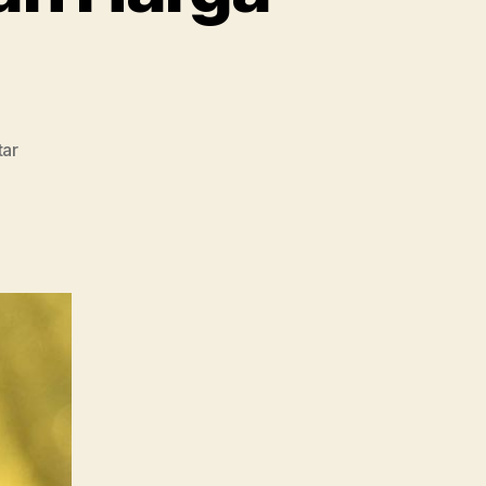
pada
tar
Intip
Ramalan
Pergerakan
Harga
Emas
Pekan
Ini