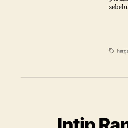
sebel
harg
Tag
Intip R