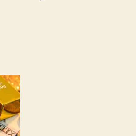
pada
Harga
Emas
Naik
Terus,
Simpan
atau
Jual?