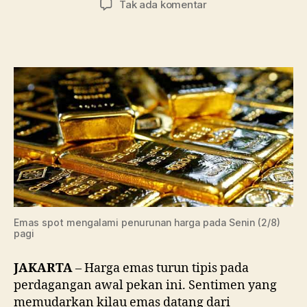
pada
Tak ada komentar
Harga
Emas
Spot
Melemah
ke
$1.809
di
Awal
Pekan
Emas spot mengalami penurunan harga pada Senin (2/8)
pagi
JAKARTA
– Harga emas turun tipis pada
perdagangan awal pekan ini. Sentimen yang
memudarkan kilau emas datang dari