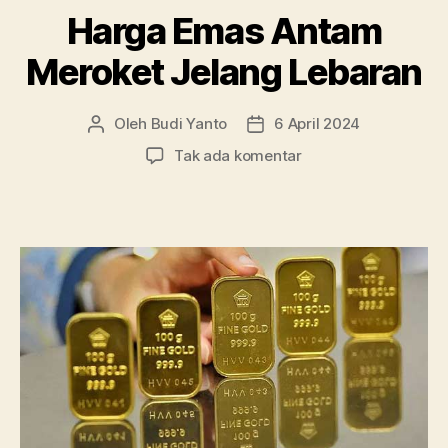
Harga Emas Antam
Meroket Jelang Lebaran
Oleh
Budi Yanto
6 April 2024
Penulis
Tanggal
artikel
artikel
pada
Tak ada komentar
Harga
Emas
Antam
Meroket
Jelang
Lebaran