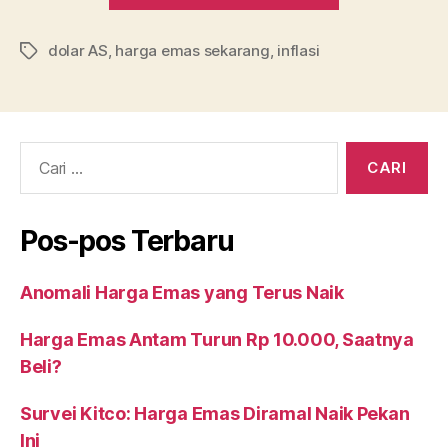
Bisa
dolar AS
,
harga emas sekarang
,
inflasi
Balik
Tag
ke
href=”https:
emas-
Cari:
bisa-
balik-
ke-
Pos-pos Terbaru
1-
900-
Anomali Harga Emas yang Terus Naik
lagi-
nih-
Harga Emas Antam Turun Rp 10.000, Saatnya
gaes/#more-
Beli?
1467″
class=”more
Survei Kitco: Harga Emas Diramal Naik Pekan
link”.900
Ini