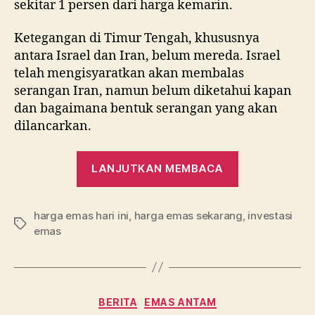
sekitar 1 persen dari harga kemarin.
Ketegangan di Timur Tengah, khususnya
antara Israel dan Iran, belum mereda. Israel
telah mengisyaratkan akan membalas
serangan Iran, namun belum diketahui kapan
dan bagaimana bentuk serangan yang akan
dilancarkan.
“Emas
LANJUTKAN MEMBACA
Dunia
Lanjutkan
harga emas hari ini
,
harga emas sekarang
Tren
,
investasi
Tag
emas
Kenaikanny
Kategori
BERITA
EMAS ANTAM