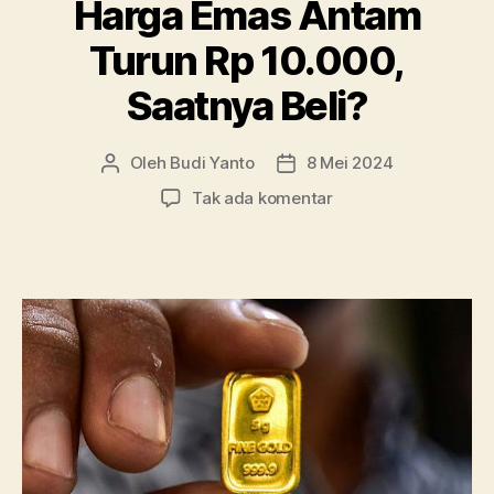
Harga Emas Antam
Turun Rp 10.000,
Saatnya Beli?
Oleh
Budi Yanto
8 Mei 2024
Penulis
Tanggal
artikel
artikel
pada
Tak ada komentar
Harga
Emas
Antam
Turun
Rp
10.000,
Saatnya
Beli?