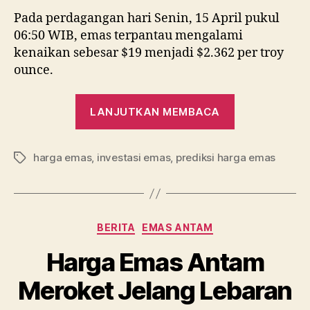
Pada perdagangan hari Senin, 15 April pukul
06:50 WIB, emas terpantau mengalami
kenaikan sebesar $19 menjadi $2.362 per troy
ounce.
“Iran
LANJUTKAN MEMBACA
Serang
Israel,
harga emas
,
investasi emas
,
prediksi harga emas
Emas
Tag
Meroket
Menuju
Lanjutkan
Kategori
BERITA
EMAS ANTAM
membaca.50
Harga Emas Antam
Meroket Jelang Lebaran