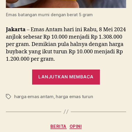
Emas batangan murni dengan berat 5 gram
Jakarta
– Emas Antam hari ini Rabu, 8 Mei 2024
anjlok sebesar Rp 10.000 menjadi Rp 1.308.000
per gram. Demikian pula halnya dengan harga
buyback yang ikut turun Rp 10.000 menjadi Rp
1.200.000 per gram.
“Harga
LANJUTKAN MEMBACA
Emas
Antam
harga emas antam
,
harga emas turun
Turun
Tag
Rp
10.000,
Saatnya
Kategori
BERITA
OPINI
Beli?”