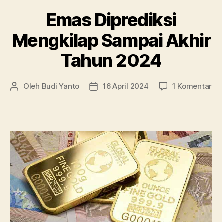
Emas Diprediksi
Mengkilap Sampai Akhir
Tahun 2024
pa
Oleh
Budi Yanto
16 April 2024
1 Komentar
Penulis
Tanggal
Em
artikel
artikel
Dip
Me
Sa
Akh
Ta
20