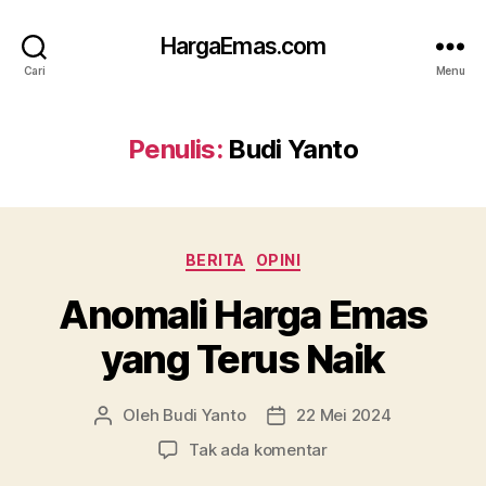
HargaEmas.com
Cari
Menu
Penulis:
Budi Yanto
Kategori
BERITA
OPINI
Anomali Harga Emas
yang Terus Naik
Oleh
Budi Yanto
22 Mei 2024
Penulis
Tanggal
artikel
artikel
pada
Tak ada komentar
Anomali