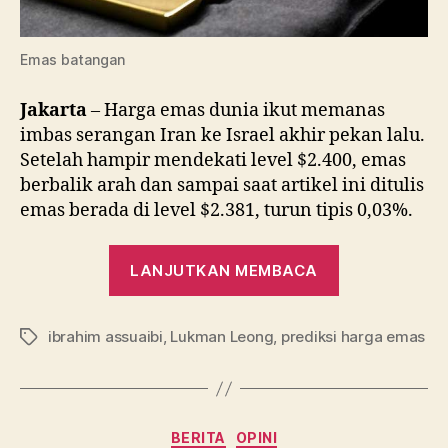
Emas batangan
Jakarta
– Harga emas dunia ikut memanas
imbas serangan Iran ke Israel akhir pekan lalu.
Setelah hampir mendekati level $2.400, emas
berbalik arah dan sampai saat artikel ini ditulis
emas berada di level $2.381, turun tipis 0,03%.
“Kenaikan
LANJUTKAN MEMBACA
Harga
Emas
ibrahim assuaibi
,
Lukman Leong
,
prediksi harga emas
Disebut
Tag
Tak
Bertahan
Lama,
Kategori
BERITA
OPINI
Kenapa?”