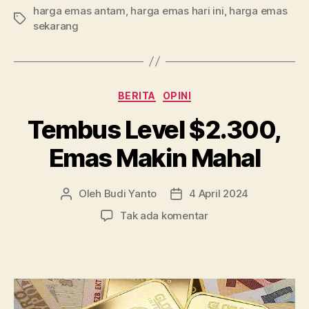
harga emas antam
,
harga emas hari ini
,
harga emas
Tag
sekarang
Kategori
BERITA
OPINI
Tembus Level $2.300,
Emas Makin Mahal
Oleh
Budi Yanto
4 April 2024
Penulis
Tanggal
artikel
artikel
pada
Tak ada komentar
Tembus
Level
$2.300,
Emas
Makin
Mahal