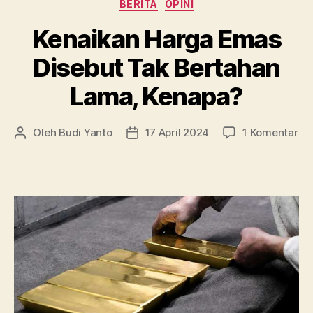
Kategori
BERITA
OPINI
Gram”
Kenaikan Harga Emas
Disebut Tak Bertahan
Lama, Kenapa?
pa
Oleh
Budi Yanto
17 April 2024
1 Komentar
Penulis
Tanggal
Ke
artikel
artikel
Ha
Em
Di
Ta
Be
La
Ke