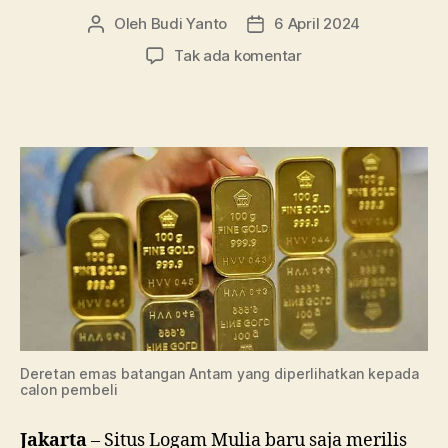
Oleh
Budi Yanto
6 April 2024
Penulis
Tanggal
artikel
artikel
pada
Tak ada komentar
Harga
Emas
Antam
Meroket
Jelang
Lebaran
Deretan emas batangan Antam yang diperlihatkan kepada
calon pembeli
Jakarta
– Situs Logam Mulia baru saja merilis