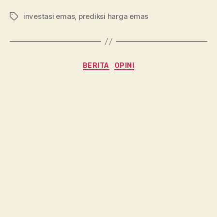
Harga
investasi emas
,
prediksi harga emas
Emas
Tag
Diramal
Naik
Pekan
Kategori
BERITA
OPINI
Ini”