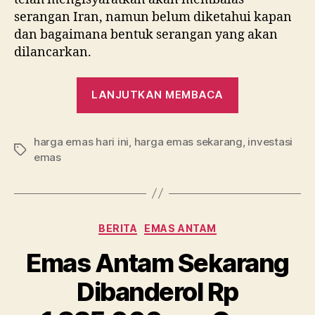
serangan Iran, namun belum diketahui kapan
dan bagaimana bentuk serangan yang akan
dilancarkan.
“Emas
LANJUTKAN MEMBACA
Dunia
Lanjutkan
harga emas hari ini
,
harga emas sekarang
Tren
,
investasi
Tag
emas
Kenaikanny
Kategori
BERITA
EMAS ANTAM
Emas Antam Sekarang
Dibanderol Rp