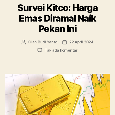
Survei Kitco: Harga
Emas Diramal Naik
Pekan Ini
Oleh
Budi Yanto
22 April 2024
Penulis
Tanggal
artikel
artikel
pada
Tak ada komentar
Survei
Kitco:
Harga
Emas
Diramal
Naik
Pekan
Ini