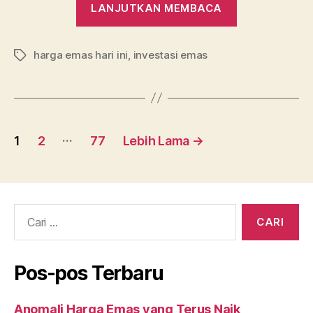
LANJUTKAN MEMBACA
Level
Lanjutkan
harga emas hari ini
,
investasi emas
membaca.30
Tag
Emas
Makin
Mahal”
Navigasi
…
1
2
77
Lebih Lama
→
pos
Cari:
Pos-pos Terbaru
Anomali Harga Emas yang Terus Naik