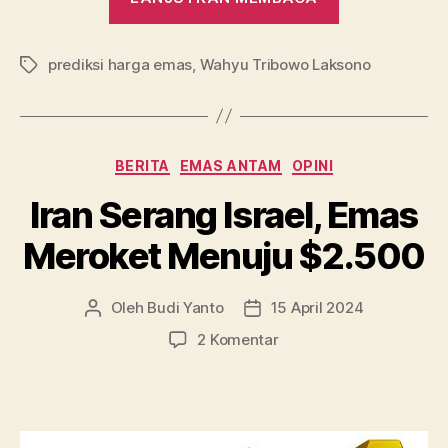
Diprediksi
Mengkilap
prediksi harga emas
,
Wahyu Tribowo Laksono
Sampai
Tag
Akhir
Tahun
2024”
Kategori
BERITA
EMAS ANTAM
OPINI
Iran Serang Israel, Emas
Meroket Menuju $2.500
Oleh
Budi Yanto
15 April 2024
Penulis
Tanggal
artikel
artikel
pada
2 Komentar
Iran
Serang
Israel,
Emas