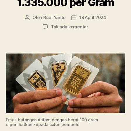
1.335.000 per Gram
Oleh
Budi Yanto
18 April 2024
Penulis
Tanggal
artikel
artikel
pada
Tak ada komentar
Emas
Antam
Sekarang
Dibanderol
Rp
1.335.000
per
Gram
Emas batangan Antam dengan berat 100 gram
diperlihatkan kepada calon pembeli.