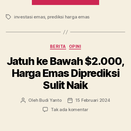
Harga
Emas
investasi emas
,
prediksi harga emas
Minggu
Tag
Ini”
Kategori
BERITA
OPINI
Jatuh ke Bawah $2.000,
Harga Emas Diprediksi
Sulit Naik
Oleh
Budi Yanto
15 Februari 2024
Penulis
Tanggal
artikel
artikel
pada
Tak ada komentar
Jatuh
ke
Bawah