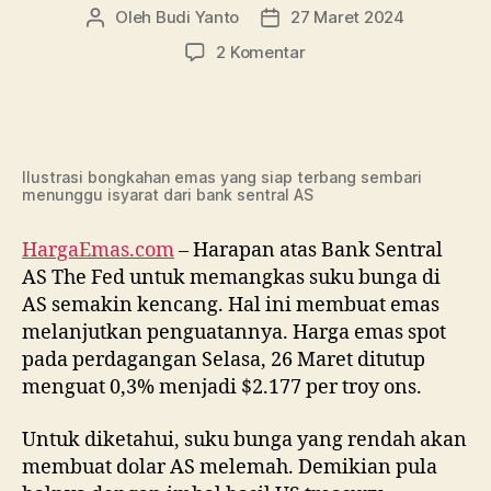
Oleh
Budi Yanto
27 Maret 2024
Penulis
Tanggal
artikel
artikel
pada
2 Komentar
Emas
Menunggu
Isyarat
The
Fed
Ilustrasi bongkahan emas yang siap terbang sembari
menunggu isyarat dari bank sentral AS
untuk
Terbang
HargaEmas.com
– Harapan atas Bank Sentral
AS The Fed untuk memangkas suku bunga di
AS semakin kencang. Hal ini membuat emas
melanjutkan penguatannya. Harga emas spot
pada perdagangan Selasa, 26 Maret ditutup
menguat 0,3% menjadi $2.177 per troy ons.
Untuk diketahui, suku bunga yang rendah akan
membuat dolar AS melemah. Demikian pula