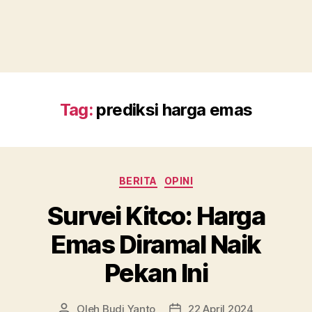
Tag:
prediksi harga emas
Kategori
BERITA
OPINI
Survei Kitco: Harga
Emas Diramal Naik
Pekan Ini
Oleh
Budi Yanto
22 April 2024
Penulis
Tanggal