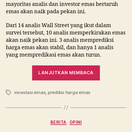
mayoritas analis dan investor emas bertaruh
emas akan naik pada pekan ini.
Dari 14 analis Wall Street yang ikut dalam
survei tersebut, 10 analis memperkirakan emas
akan naik pekan ini. 3 analis memprediksi
harga emas akan stabil, dan hanya 1 analis
yang mempredikasi emas akan turun.
“Survei
LANJUTKAN MEMBACA
Kitco:
Harga
investasi emas
,
prediksi harga emas
Emas
Tag
Diramal
Naik
Pekan
Kategori
BERITA
OPINI
Ini”