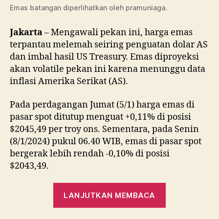
Harga
Emas batangan diperlihatkan oleh pramuniaga.
Emas
Bakal
Jakarta
– Mengawali pekan ini, harga emas
Volatil
terpantau melemah seiring penguatan dolar AS
Pekan
dan imbal hasil US Treasury. Emas diproyeksi
Ini
akan volatile pekan ini karena menunggu data
inflasi Amerika Serikat (AS).
Pada perdagangan Jumat (5/1) harga emas di
pasar spot ditutup menguat +0,11% di posisi
$2045,49 per troy ons. Sementara, pada Senin
(8/1/2024) pukul 06.40 WIB, emas di pasar spot
bergerak lebih rendah -0,10% di posisi
$2043,49.
“Menunggu
LANJUTKAN MEMBACA
Data
Inflasi