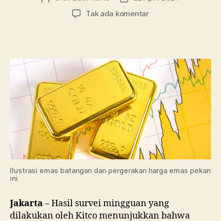
artikel
artikel
pada
Tak ada komentar
Survei
Kitco:
Harga
Emas
Diramal
Naik
Pekan
Ini
Ilustrasi emas batangan dan pergerakan harga emas pekan
ini
Jakarta
– Hasil survei mingguan yang
dilakukan oleh Kitco menunjukkan bahwa