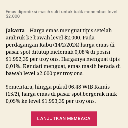
$2.000,
Harga
Emas diprediksi masih sulit untuk balik menembus level
$2.000
Emas
Diprediksi
Sulit
Jakarta
– Harga emas menguat tipis setelah
Naik
ambruk ke bawah level $2.000. Pada
perdagangan Rabu (14/2/2024) harga emas di
pasar spot ditutup melemah 0,08% di posisi
$1.992,39 per troy ons. Harganya menguat tipis
0,01%. Kendati menguat, emas masih berada di
bawah level $2.000 per troy ons.
Sementara, hingga pukul 06:48 WIB Kamis
(15/2), harga emas di pasar spot bergerak naik
0,05% ke level $1.993,39 per troy ons.
“Jatuh
LANJUTKAN MEMBACA
ke