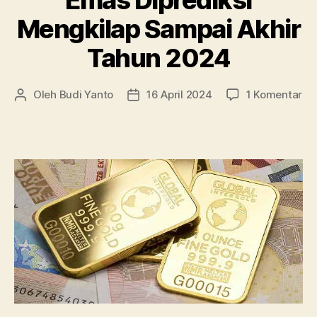
Emas Diprediksi
Mengkilap Sampai Akhir
Tahun 2024
pa
Oleh
Budi Yanto
16 April 2024
1 Komentar
Penulis
Tanggal
Em
artikel
artikel
Dip
Me
Sa
Akh
Ta
20