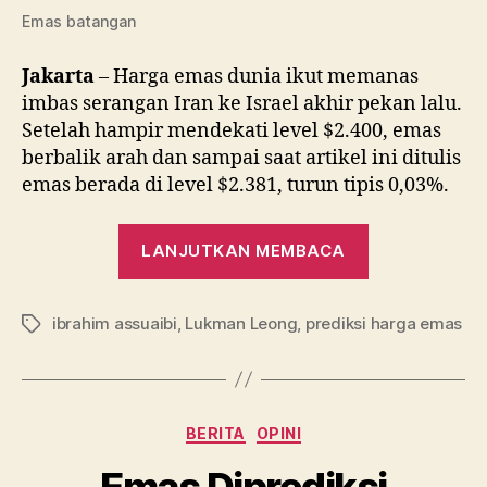
Emas batangan
Jakarta
– Harga emas dunia ikut memanas
imbas serangan Iran ke Israel akhir pekan lalu.
Setelah hampir mendekati level $2.400, emas
berbalik arah dan sampai saat artikel ini ditulis
emas berada di level $2.381, turun tipis 0,03%.
“Kenaikan
LANJUTKAN MEMBACA
Harga
Emas
ibrahim assuaibi
,
Lukman Leong
,
prediksi harga emas
Disebut
Tag
Tak
Bertahan
Lama,
Kategori
BERITA
OPINI
Kenapa?”