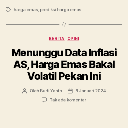
Bawah
harga emas
,
prediksi harga emas
Lanjutkan
Tag
membaca.00
Harga
Emas
Kategori
BERITA
OPINI
Diprediksi
Sulit
Menunggu Data Inflasi
Naik”
AS, Harga Emas Bakal
Volatil Pekan Ini
Oleh
Budi Yanto
8 Januari 2024
Penulis
Tanggal
artikel
artikel
pada
Tak ada komentar
Menunggu
Data
Inflasi
AS,