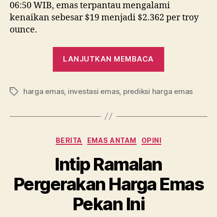
06:50 WIB, emas terpantau mengalami
kenaikan sebesar $19 menjadi $2.362 per troy
ounce.
“Iran
LANJUTKAN MEMBACA
Serang
Israel,
harga emas
,
investasi emas
,
prediksi harga emas
Emas
Tag
Meroket
Menuju
Lanjutkan
Kategori
BERITA
EMAS ANTAM
OPINI
membaca.50
Intip Ramalan
Pergerakan Harga Emas
Pekan Ini