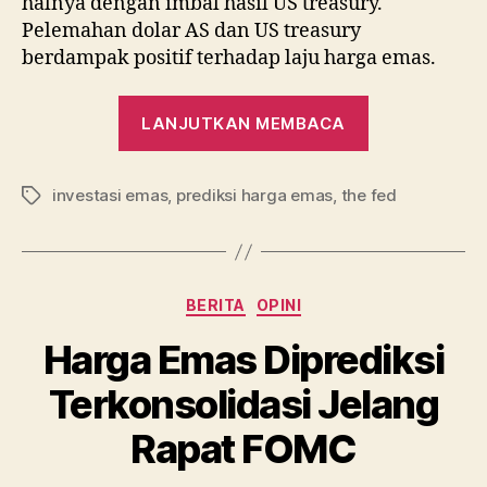
halnya dengan imbal hasil US treasury.
Pelemahan dolar AS dan US treasury
berdampak positif terhadap laju harga emas.
“Emas
LANJUTKAN MEMBACA
Menunggu
Isyarat
investasi emas
,
prediksi harga emas
,
the fed
The
Tag
Fed
untuk
Terbang”
Kategori
BERITA
OPINI
Harga Emas Diprediksi
Terkonsolidasi Jelang
Rapat FOMC