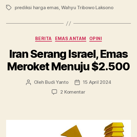
prediksi harga emas
,
Wahyu Tribowo Laksono
Sampai
Tag
Akhir
Tahun
2024”
Kategori
BERITA
EMAS ANTAM
OPINI
Iran Serang Israel, Emas
Meroket Menuju $2.500
Oleh
Budi Yanto
15 April 2024
Penulis
Tanggal
artikel
artikel
pada
2 Komentar
Iran
Serang
Israel,
Emas
Meroket
Menuju