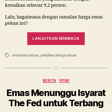
kenaikan sebesar 9,2 persen.
Lalu, bagaimana dengan ramalan harga emas
pekan ini?
“Intip
LANJUTKAN MEMBACA
Ramalan
Pergerakan
investasi emas
,
prediksi harga emas
Harga
Tag
Emas
Pekan
Ini”
Kategori
BERITA
OPINI
Emas Menunggu Isyarat
The Fed untuk Terbang