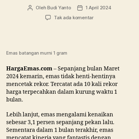
Oleh
Budi Yanto
1 April 2024
Penulis
Tanggal
artikel
artikel
pada
Tak ada komentar
Intip
Ramalan
Pergerakan
Harga
Emas
Emas batangan murni 1 gram
Pekan
Ini
HargaEmas.com
– Sepanjang bulan Maret
2024 kemarin, emas tidak henti-hentinya
mencetak rekor. Tercatat ada 10 kali rekor
harga terpecahkan dalam kurung waktu 1
bulan.
Lebih lanjut, emas mengalami kenaikan
sebesar 3,1 persen sepanjang pekan lalu.
Sementara dalam 1 bulan terakhir, emas
mencatat kinerja yang fantastis dengan