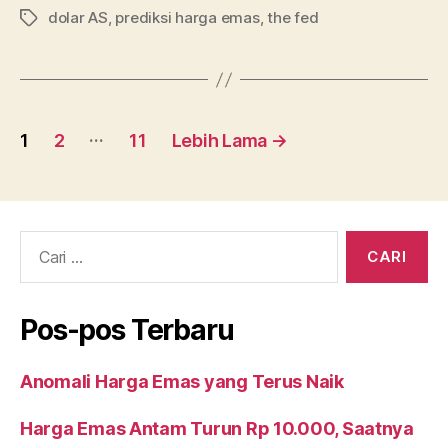
dolar AS
,
prediksi harga emas
,
the fed
AS,
Tag
Harga
Emas
Bakal
Navigasi
Volatil
…
1
2
11
Lebih Lama
→
Pekan
pos
Ini”
Cari:
Pos-pos Terbaru
Anomali Harga Emas yang Terus Naik
Harga Emas Antam Turun Rp 10.000, Saatnya