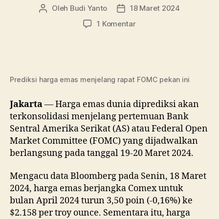
Oleh
Budi Yanto
18 Maret 2024
Penulis
Tanggal
artikel
artikel
pada
1 Komentar
Harga
Emas
Diprediksi
Terkonsolidasi
Jelang
Prediksi harga emas menjelang rapat FOMC pekan ini
Rapat
FOMC
Jakarta
— Harga emas dunia diprediksi akan
terkonsolidasi menjelang pertemuan Bank
Sentral Amerika Serikat (AS) atau Federal Open
Market Committee (FOMC) yang dijadwalkan
berlangsung pada tanggal 19-20 Maret 2024.
Mengacu data Bloomberg pada Senin, 18 Maret
2024, harga emas berjangka Comex untuk
bulan April 2024 turun 3,50 poin (-0,16%) ke
$2.158 per troy ounce. Sementara itu, harga