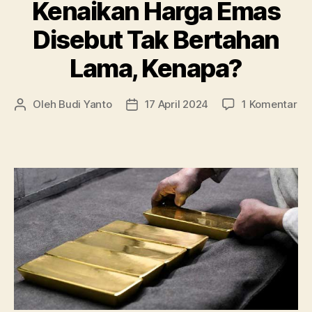
Kenaikan Harga Emas
Disebut Tak Bertahan
Lama, Kenapa?
pa
Oleh
Budi Yanto
17 April 2024
1 Komentar
Penulis
Tanggal
Ke
artikel
artikel
Ha
Em
Di
Ta
Be
La
Ke