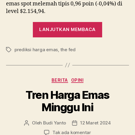
emas spot melemah tipis 0,96 poin (-0,04%) di
level $2.154,94.
“Harga
LANJUTKAN MEMBACA
Emas
Diprediksi
prediksi harga emas
,
the fed
Terkonsolida
Tag
Jelang
Rapat
FOMC”
Kategori
BERITA
OPINI
Tren Harga Emas
Minggu Ini
Oleh
Budi Yanto
12 Maret 2024
Penulis
Tanggal
artikel
artikel
pada
Tak ada komentar