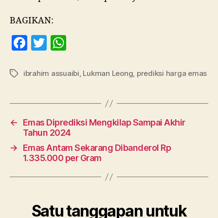
BAGIKAN:
F
T
W
a
w
h
c
itt
at
ibrahim assuaibi
,
Lukman Leong
,
prediksi harga emas
Tag
e
er
s
b
A
o
p
←
Emas Diprediksi Mengkilap Sampai Akhir
o
p
Tahun 2024
k
→
Emas Antam Sekarang Dibanderol Rp
1.335.000 per Gram
Satu tanggapan untuk