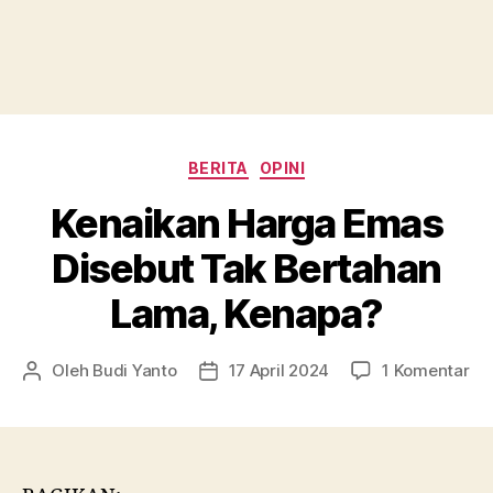
Kategori
BERITA
OPINI
Kenaikan Harga Emas
Disebut Tak Bertahan
Lama, Kenapa?
pa
Oleh
Budi Yanto
17 April 2024
1 Komentar
Penulis
Tanggal
Ke
artikel
artikel
Ha
Em
Di
Ta