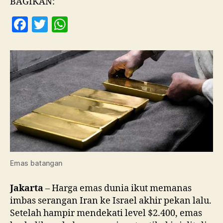
BAGIKAN:
Be
F
T
W
La
Ke
a
w
h
c
itt
at
e
er
s
b
A
o
p
o
p
k
Emas batangan
Jakarta
– Harga emas dunia ikut memanas
imbas serangan Iran ke Israel akhir pekan lalu.
Setelah hampir mendekati level $2.400, emas