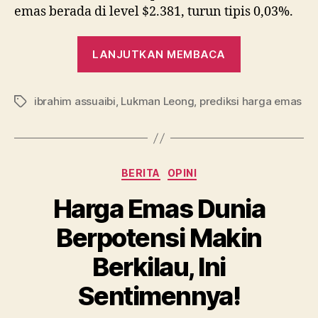
emas berada di level $2.381, turun tipis 0,03%.
“Kenaikan
LANJUTKAN MEMBACA
Harga
Emas
ibrahim assuaibi
,
Lukman Leong
,
prediksi harga emas
Disebut
Tag
Tak
Bertahan
Lama,
Kategori
BERITA
OPINI
Kenapa?”
Harga Emas Dunia
Berpotensi Makin
Berkilau, Ini
Sentimennya!