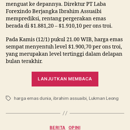
menguat ke depannya. Direktur PT Laba
Forexindo Berjangka Ibrahim Assuaibi
memprediksi, rentang pergerakan emas
berada di $1.881,20 – $1.910,10 per ons troi.
Pada Kamis (12/1) pukul 21.00 WIB, harga emas
sempat menyentuh level $1.900,70 per ons troi,
yang merupakan level tertinggi dalam delapan
bulan terakhir.
“Harga
LANJUTKAN MEMBACA
Emas
Dunia
harga emas dunia
,
ibrahim assuaibi
,
Lukman Leong
Berpotensi
Tag
Makin
Berkilau,
Ini
Kategori
BERITA
OPINI