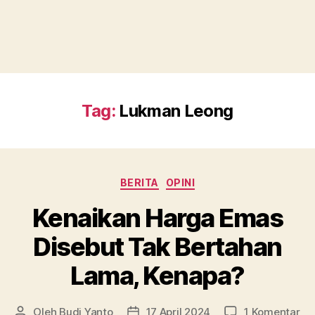
Tag:
Lukman Leong
Kategori
BERITA
OPINI
Kenaikan Harga Emas
Disebut Tak Bertahan
Lama, Kenapa?
pa
Oleh
Budi Yanto
17 April 2024
1 Komentar
Penulis
Tanggal