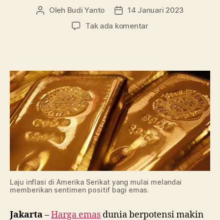
Oleh
Budi Yanto
14 Januari 2023
Penulis
Tanggal
artikel
artikel
pada
Tak ada komentar
Harga
Emas
Dunia
Berpotensi
Makin
Berkilau,
Ini
Sentimennya!
Laju inflasi di Amerika Serikat yang mulai melandai
memberikan sentimen positif bagi emas.
Jakarta
–
Harga emas
dunia berpotensi makin