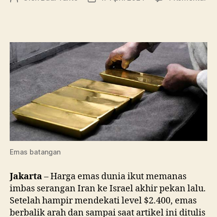
Ke
artikel
artikel
Ha
Em
Di
Ta
Be
La
Ke
Emas batangan
Jakarta
– Harga emas dunia ikut memanas
imbas serangan Iran ke Israel akhir pekan lalu.
Setelah hampir mendekati level $2.400, emas
berbalik arah dan sampai saat artikel ini ditulis