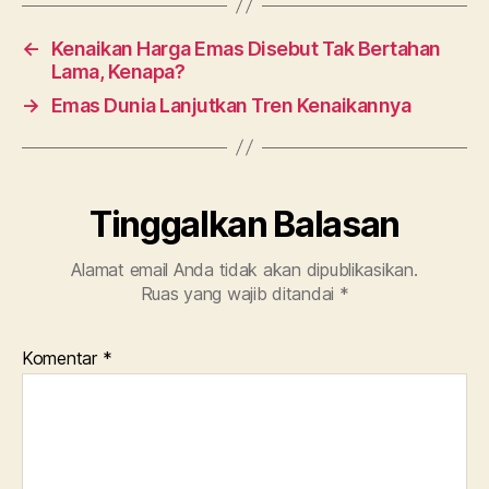
b
A
o
p
←
Kenaikan Harga Emas Disebut Tak Bertahan
o
p
Lama, Kenapa?
k
→
Emas Dunia Lanjutkan Tren Kenaikannya
Tinggalkan Balasan
Alamat email Anda tidak akan dipublikasikan.
Ruas yang wajib ditandai
*
Komentar
*