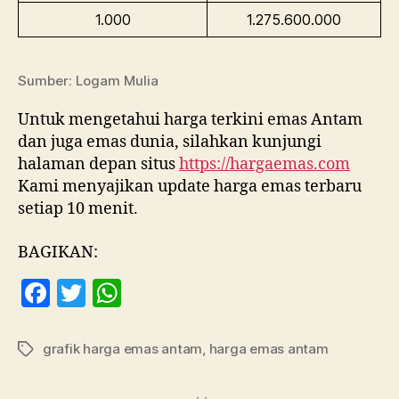
1.000
1.275.600.000
Sumber: Logam Mulia
Untuk mengetahui harga terkini emas Antam
dan juga emas dunia, silahkan kunjungi
halaman depan situs
https://hargaemas.com
Kami menyajikan update harga emas terbaru
setiap 10 menit.
BAGIKAN:
F
T
W
a
w
h
c
itt
at
grafik harga emas antam
,
harga emas antam
Tag
e
er
s