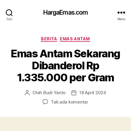
HargaEmas.com
Cari
Menu
Kategori
BERITA
EMAS ANTAM
Emas Antam Sekarang
Dibanderol Rp
1.335.000 per Gram
Oleh
Budi Yanto
18 April 2024
Penulis
Tanggal
artikel
artikel
pada
Tak ada komentar
Emas
Antam
Sekarang
Dibanderol