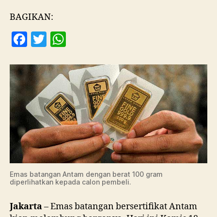
BAGIKAN:
F
T
W
a
w
h
c
itt
at
e
er
s
b
A
o
p
o
p
k
Emas batangan Antam dengan berat 100 gram
diperlihatkan kepada calon pembeli.
Jakarta
– Emas batangan bersertifikat Antam