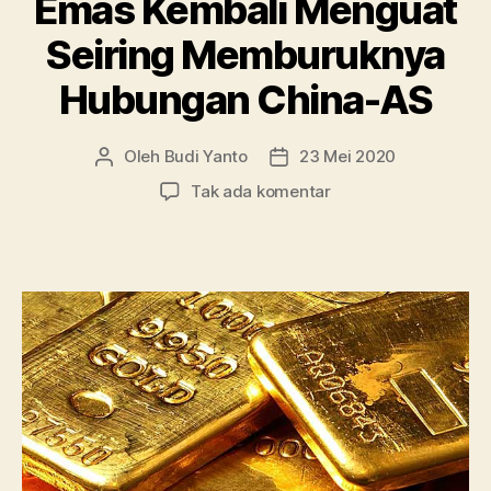
Emas Kembali Menguat
Seiring Memburuknya
Hubungan China-AS
Oleh
Budi Yanto
23 Mei 2020
Penulis
Tanggal
artikel
artikel
pada
Tak ada komentar
Emas
Kembali
Menguat
Seiring
Memburuknya
Hubungan
China-
AS