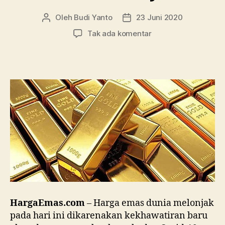
Oleh
Budi Yanto
23 Juni 2020
Penulis
Tanggal
artikel
artikel
pada
Tak ada komentar
Gelombang
Kedua
Covid-
19
Datang,
Harga
Emas
Melonjak
HargaEmas.com
– Harga emas dunia melonjak
pada hari ini dikarenakan kekhawatiran baru