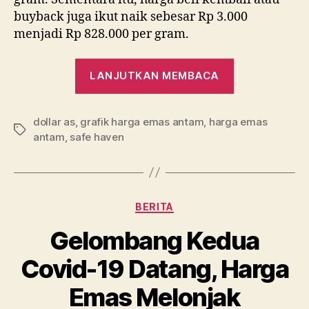
buyback juga ikut naik sebesar Rp 3.000
menjadi Rp 828.000 per gram.
“Harga
LANJUTKAN MEMBACA
Emas
Antam
dollar as
,
grafik harga emas antam
,
harga emas
Hari
Tag
antam
,
safe haven
Sabtu
4
Juli
2020”
Kategori
BERITA
Gelombang Kedua
Covid-19 Datang, Harga
Emas Melonjak