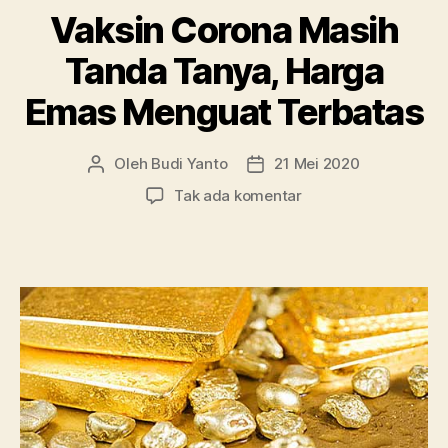
Vaksin Corona Masih
Tanda Tanya, Harga
Emas Menguat Terbatas
Oleh
Budi Yanto
21 Mei 2020
Penulis
Tanggal
artikel
artikel
pada
Tak ada komentar
Vaksin
Corona
Masih
Tanda
Tanya,
Harga
Emas
Menguat
Terbatas