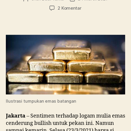
artikel
artikel
pada
2 Komentar
Harga
Emas
Turun
Terus,
Apa
yang
Sebaiknya
Dilakukan?
Ilustrasi tumpukan emas batangan
Jakarta
– Sentimen terhadap logam mulia emas
cenderung bullish untuk pekan ini. Namun
sampai kemarin, Selasa (23/3/2021) harga si