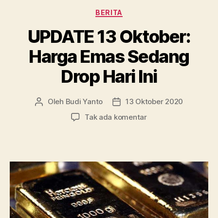
Sebaiknya
Kategori
BERITA
Dilakukan?”
UPDATE 13 Oktober:
Harga Emas Sedang
Drop Hari Ini
Oleh
Budi Yanto
13 Oktober 2020
Penulis
Tanggal
artikel
artikel
pada
Tak ada komentar
UPDATE
13
Oktober:
Harga
Emas
Sedang
Drop
Hari
Ini