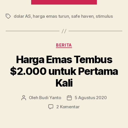
13
Oktober:
dolar AS
,
harga emas turun
,
safe haven
,
stimulus
Harga
Tag
Emas
Sedang
Drop
Kategori
BERITA
Hari
Ini”
Harga Emas Tembus
$2.000 untuk Pertama
Kali
Oleh
Budi Yanto
5 Agustus 2020
Penulis
Tanggal
artikel
artikel
pada
2 Komentar
Harga
Emas
Tembus