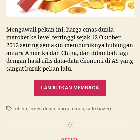
Mengawali pekan ini, harga emas dunia
meroket ke level tertinggi sejak 12 Oktober
2012 seiring semakin memburuknya hubungan
antara Amerika dan China, dan ditambah lagi
dengan hasil rilis data-data ekonomi di AS yang
sangat buruk pekan lalu.
“AS-
LANJUTKAN MEMBACA
China
Semakin
china
,
emas dunia
,
harga emas
,
safe haven
Tegang,
Tag
Emas
Dunia
Meroket”
Kategori