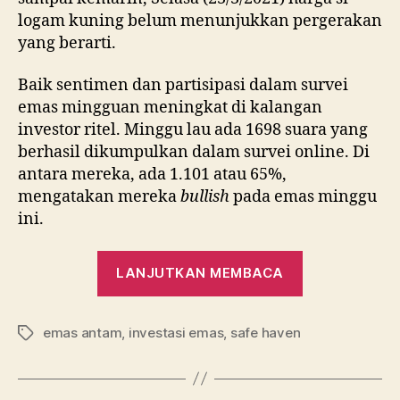
logam kuning belum menunjukkan pergerakan
yang berarti.
Baik sentimen dan partisipasi dalam survei
emas mingguan meningkat di kalangan
investor ritel. Minggu lau ada 1698 suara yang
berhasil dikumpulkan dalam survei online. Di
antara mereka, ada 1.101 atau 65%,
mengatakan mereka
bullish
pada emas minggu
ini.
“Harga
LANJUTKAN MEMBACA
Emas
Turun
emas antam
,
investasi emas
,
safe haven
Terus,
Tag
Apa
yang