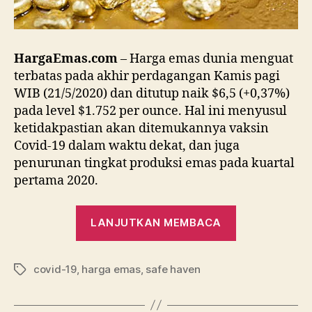
HargaEmas.com
– Harga emas dunia menguat
terbatas pada akhir perdagangan Kamis pagi
WIB (21/5/2020) dan ditutup naik $6,5 (+0,37%)
pada level $1.752 per ounce. Hal ini menyusul
ketidakpastian akan ditemukannya vaksin
Covid-19 dalam waktu dekat, dan juga
penurunan tingkat produksi emas pada kuartal
pertama 2020.
“Vaksin
LANJUTKAN MEMBACA
Corona
Masih
covid-19
,
harga emas
,
safe haven
Tanda
Tag
Tanya,
Harga