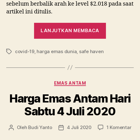
sebelum berbalik arah ke level $2.018 pada saat
artikel ini ditulis.
“Harga
LANJUTKAN MEMBACA
Emas
Tembus
covid-19
,
harga emas dunia
,
safe haven
Lanjutkan
Tag
membaca.00
untuk
Pertama
Kategori
EMAS ANTAM
Kali”
Harga Emas Antam Hari
Sabtu 4 Juli 2020
pad
Oleh
Budi Yanto
4 Juli 2020
1 Komentar
Penulis
Tanggal
Har
artikel
artikel