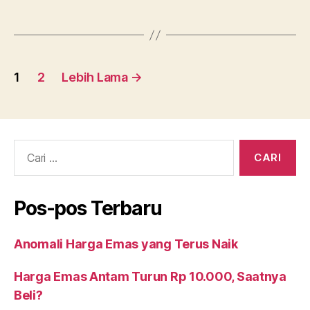
Dua
Hari
Turun”
Navigasi
1
2
Lebih Lama
→
pos
Cari:
Pos-pos Terbaru
Anomali Harga Emas yang Terus Naik
Harga Emas Antam Turun Rp 10.000, Saatnya
Beli?