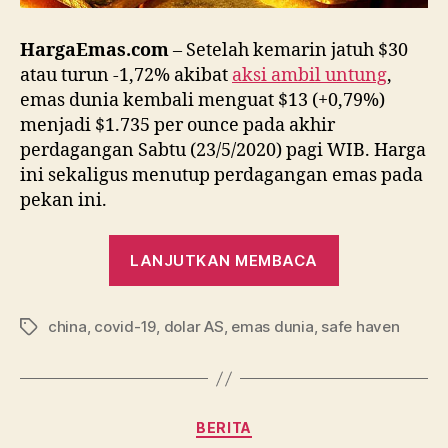
HargaEmas.com
– Setelah kemarin jatuh $30
atau turun -1,72% akibat
aksi ambil untung
,
emas dunia kembali menguat $13 (+0,79%)
menjadi $1.735 per ounce pada akhir
perdagangan Sabtu (23/5/2020) pagi WIB. Harga
ini sekaligus menutup perdagangan emas pada
pekan ini.
“Emas
LANJUTKAN MEMBACA
Kembali
Menguat
china
,
covid-19
,
dolar AS
,
emas dunia
,
safe haven
Seiring
Tag
Memburukn
Hubungan
China-
Kategori
BERITA
AS”