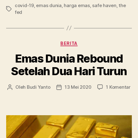
covid-19
,
emas dunia
,
harga emas
,
safe haven
Naik
,
the
Tag
fed
Lagi,
Sempat
Sentuh
href=”https:
Kategori
BERITA
emas-
Emas Dunia Rebound
dunia-
naik-
Setelah Dua Hari Turun
lagi-
sempat-
pa
Oleh
Budi Yanto
13 Mei 2020
1 Komentar
Penulis
Tanggal
sentuh-
Em
artikel
artikel
1-
Dun
750/#more-
Re
112″
Set
Du
class=”more
Har
link”.750″
Tur