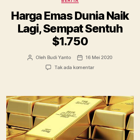
BERITA
Harga Emas Dunia Naik
Lagi, Sempat Sentuh
$1.750
Oleh
Budi Yanto
16 Mei 2020
Penulis
Tanggal
artikel
artikel
pada
Tak ada komentar
Harga
Emas
Dunia
Naik
Lagi,
Sempat
Sentuh
$1.750