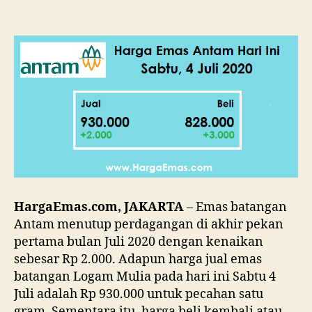
Em
Ant
Har
Sab
4
Juli
202
HargaEmas.com, JAKARTA
– Emas batangan
Antam menutup perdagangan di akhir pekan
pertama bulan Juli 2020 dengan kenaikan
sebesar Rp 2.000. Adapun harga jual emas
batangan Logam Mulia pada hari ini Sabtu 4
Juli adalah Rp 930.000 untuk pecahan satu
gram. Sementara itu, harga beli kembali atau