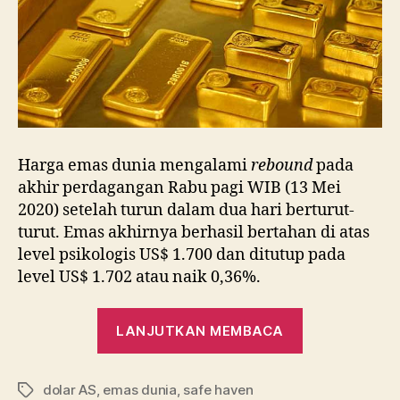
Harga emas dunia mengalami
rebound
pada
akhir perdagangan Rabu pagi WIB (13 Mei
2020) setelah turun dalam dua hari berturut-
turut. Emas akhirnya berhasil bertahan di atas
level psikologis US$ 1.700 dan ditutup pada
level US$ 1.702 atau naik 0,36%.
“Emas
LANJUTKAN MEMBACA
Dunia
Rebound
dolar AS
,
emas dunia
,
safe haven
Setelah
Tag