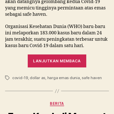
akan datangnya gelombang kedua Covid-19
yang memicu tingginya permintaan atas emas
sebagai safe haven.
Organisasi Kesehatan Dunia (WHO) baru-baru
ini melaporkan 183.000 kasus baru dalam 24
jam terakhir, suatu peningkatan terbesar untuk
kasus baru Covid-19 dalam satu hari.
“Gelombang
LANJUTKAN MEMBACA
Kedua
Covid-
covid-19
,
dollar as
,
harga emas dunia
,
safe haven
19
Tag
Datang,
Harga
Emas
Kategori
BERITA
Melonjak”