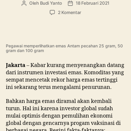
Oleh
Budi Yanto
18 Februari 2021
Penulis
Tanggal
artikel
artikel
pada
2 Komentar
3
Fakta
Harga
Emas
Turun
Pegawai memperlihatkan emas Antam pecahan 25 gram, 50
gram dan 100 gram
Terus
Jakarta
– Kabar kurang menyenangkan datang
dari instrumen investasi emas. Komoditas yang
sempat mencetak rekor harga emas tertinggi
ini sekarang terus mengalami penurunan.
Bahkan harga emas diramal akan kembali
turun. Hal ini karena investor global sudah
mulai optimis dengan pemulihan ekonomi
global dengan gencarnya progam vaksinasi di
berbagai negara. Begini fakta-faktanya: