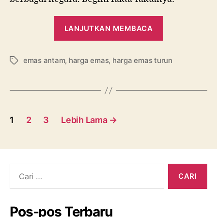
“3
LANJUTKAN MEMBACA
Fakta
Harga
emas antam
,
harga emas
,
harga emas turun
Emas
Tag
Turun
Terus”
Navigasi
1
2
3
Lebih Lama
→
pos
Cari:
Pos-pos Terbaru