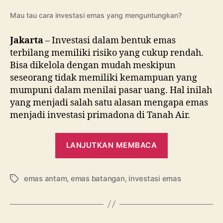
Yuk
Inti
Mau tau cara investasi emas yang menguntungkan?
Car
Inv
Jakarta
– Investasi dalam bentuk emas
Em
terbilang memiliki risiko yang cukup rendah.
Bat
Bisa dikelola dengan mudah meskipun
seseorang tidak memiliki kemampuan yang
mumpuni dalam menilai pasar uang. Hal inilah
yang menjadi salah satu alasan mengapa emas
menjadi investasi primadona di Tanah Air.
“Mau
LANJUTKAN MEMBACA
Investasi
Emas?
emas antam
,
emas batangan
,
investasi emas
Yuk
Tag
Intip
Cara
Investasi