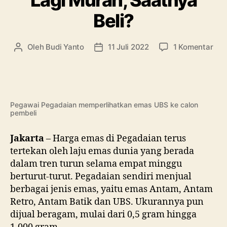
Lagi Murah, Saatnya
Beli?
pad
Oleh
Budi Yanto
11 Juli 2022
1 Komentar
Penulis
Tanggal
Har
artikel
artikel
Ema
Peg
Lag
Mur
Pegawai Pegadaian memperlihatkan emas UBS ke calon
pembeli
Saa
Beli
Jakarta
– Harga emas di Pegadaian terus
tertekan oleh laju emas dunia yang berada
dalam tren turun selama empat minggu
berturut-turut. Pegadaian sendiri menjual
berbagai jenis emas, yaitu emas Antam, Antam
Retro, Antam Batik dan UBS. Ukurannya pun
dijual beragam, mulai dari 0,5 gram hingga