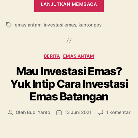
“Yuk
LANJUTKAN MEMBACA
Berinvestasi
Emas
emas antam
,
investasi emas
,
kantor pos
di
Tag
Kantor
Pos,
Begini
Kategori
BERITA
EMAS ANTAM
Caranya”
Mau Investasi Emas?
Yuk Intip Cara Investasi
Emas Batangan
pa
Oleh
Budi Yanto
13 Juni 2021
1 Komentar
Penulis
Tanggal
Ma
artikel
artikel
Inv
Em