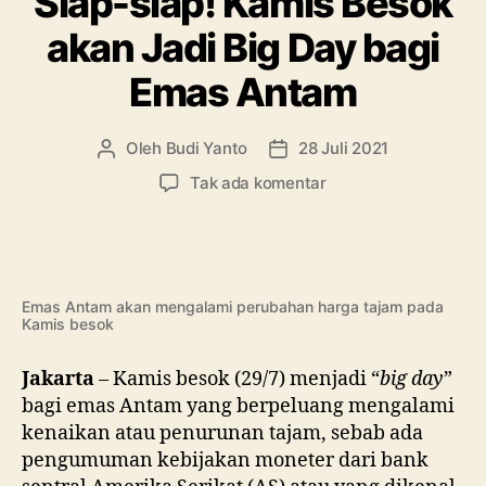
Siap-siap! Kamis Besok
akan Jadi Big Day bagi
Emas Antam
Oleh
Budi Yanto
28 Juli 2021
Penulis
Tanggal
artikel
artikel
pada
Tak ada komentar
Siap-
siap!
Kamis
Besok
akan
Emas Antam akan mengalami perubahan harga tajam pada
Kamis besok
Jadi
Big
Day
Jakarta
– Kamis besok (29/7) menjadi “
big day
”
bagi
bagi emas Antam yang berpeluang mengalami
Emas
kenaikan atau penurunan tajam, sebab ada
Antam
pengumuman kebijakan moneter dari bank