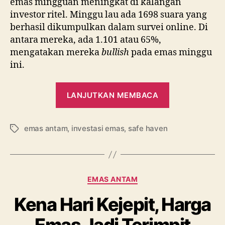
emas mingguan meningkat di kalangan
investor ritel. Minggu lau ada 1698 suara yang
berhasil dikumpulkan dalam survei online. Di
antara mereka, ada 1.101 atau 65%,
mengatakan mereka
bullish
pada emas minggu
ini.
“Harga
LANJUTKAN MEMBACA
Emas
Turun
emas antam
,
investasi emas
,
safe haven
Terus,
Tag
Apa
yang
Sebaiknya
Kategori
EMAS ANTAM
Dilakukan?”
Kena Hari Kejepit, Harga
Emas Jadi Terimpit