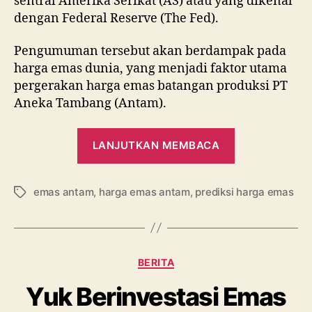
sentral Amerika Serikat (AS) atau yang dikenal
dengan Federal Reserve (The Fed).
Pengumuman tersebut akan berdampak pada
harga emas dunia, yang menjadi faktor utama
pergerakan harga emas batangan produksi PT
Aneka Tambang (Antam).
“Siap-
LANJUTKAN MEMBACA
siap!
Kamis
emas antam
,
harga emas antam
,
prediksi harga emas
Besok
Tag
akan
Jadi
Big
Kategori
BERITA
Day
bagi
Yuk Berinvestasi Emas
Emas