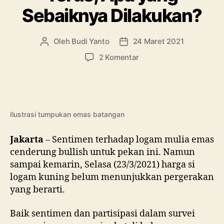
Sebaiknya Dilakukan?
Oleh
Budi Yanto
24 Maret 2021
Penulis
Tanggal
artikel
artikel
pada
2 Komentar
Harga
Emas
Turun
Terus,
Apa
Ilustrasi tumpukan emas batangan
yang
Sebaiknya
Jakarta
– Sentimen terhadap logam mulia emas
Dilakukan?
cenderung bullish untuk pekan ini. Namun
sampai kemarin, Selasa (23/3/2021) harga si
logam kuning belum menunjukkan pergerakan
yang berarti.
Baik sentimen dan partisipasi dalam survei