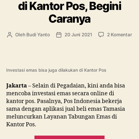
di Kantor Pos, Begini
Antam”
Caranya
pa
Oleh
Budi Yanto
20 Juni 2021
2 Komentar
Penulis
Tanggal
Yu
artikel
artikel
Ber
Em
di
Ka
Investasi emas bisa juga dilakukan di Kantor Pos
Pos
Beg
Jakarta
– Selain di Pegadaian, kini anda bisa
Ca
mencoba investasi emas secara online di
kantor pos. Pasalnya, Pos Indonesia bekerja
sama dengan aplikasi jual beli emas Tamasia
meluncurkan Layanan Tabungan Emas di
Kantor Pos.