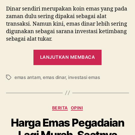
Dinar sendiri merupakan koin emas yang pada
zaman dulu sering dipakai sebagai alat
transaksi. Namun kini, emas dinar lebih sering
digunakan sebagai sarana investasi ketimbang
sebagai alat tukar.
“Apa
LANJUTKAN MEMBACA
Untung
Rugi
emas antam
,
emas dinar
,
investasi emas
Investasi
Tag
Emas
Dinar?”
Kategori
BERITA
OPINI
Harga Emas Pegadaian