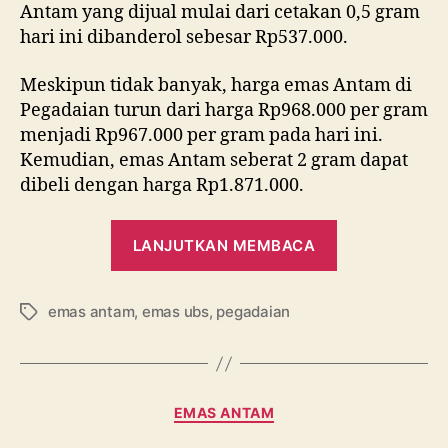
Antam yang dijual mulai dari cetakan 0,5 gram
Semua!
hari ini dibanderol sebesar Rp537.000.
Meskipun tidak banyak, harga emas Antam di
Pegadaian turun dari harga Rp968.000 per gram
menjadi Rp967.000 per gram pada hari ini.
Kemudian, emas Antam seberat 2 gram dapat
dibeli dengan harga Rp1.871.000.
“Kabar
LANJUTKAN MEMBACA
Gembira!
Harga
emas antam
,
emas ubs
,
pegadaian
Emas
Tag
Hari
Ini,
13
Kategori
EMAS ANTAM
April