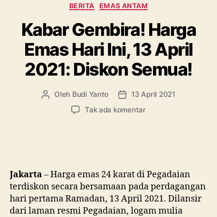
Kategori
BERITA
EMAS ANTAM
Emas
Batangan”
Kabar Gembira! Harga
Emas Hari Ini, 13 April
2021: Diskon Semua!
Oleh
Budi Yanto
13 April 2021
Penulis
Tanggal
artikel
artikel
pada
Tak ada komentar
Kabar
Gembira!
Harga
Emas
Hari
Ini,
Jakarta
– Harga emas 24 karat di Pegadaian
13
terdiskon secara bersamaan pada perdagangan
April
hari pertama Ramadan, 13 April 2021. Dilansir
2021:
dari laman resmi Pegadaian, logam mulia
Diskon