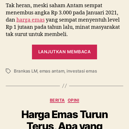
Tak heran, meski saham Antam sempat
menembus angka Rp 3.000 pada Januari 2021,
dan
harga emas
yang sempat menyentuh level
Rp 1 jutaan pada tahun lalu, minat masyarakat
tak surut untuk membeli.
“Aman
LANJUTKAN MEMBACA
Simpan
Emas
Brankas LM
,
emas antam
,
investasi emas
di
Tag
BRANKAS
LM”
Kategori
BERITA
OPINI
Harga Emas Turun
Terus, Apa yang