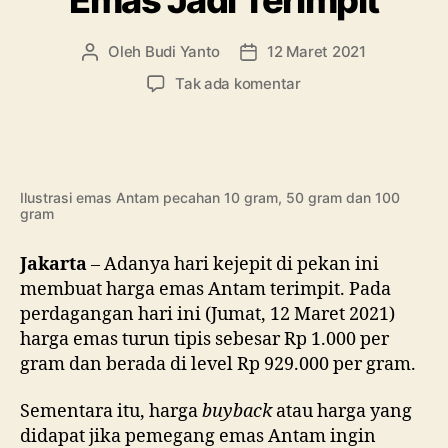
Oleh
Budi Yanto
12 Maret 2021
Penulis
Tanggal
artikel
artikel
pada
Tak ada komentar
Kena
Hari
Kejepit,
Harga
Emas
Ilustrasi emas Antam pecahan 10 gram, 50 gram dan 100
gram
Jadi
Terimpit
Jakarta
– Adanya hari kejepit di pekan ini
membuat harga emas Antam terimpit. Pada
perdagangan hari ini (Jumat, 12 Maret 2021)
harga emas turun tipis sebesar Rp 1.000 per
gram dan berada di level Rp 929.000 per gram.
Sementara itu, harga
buyback
atau harga yang
didapat jika pemegang emas Antam ingin