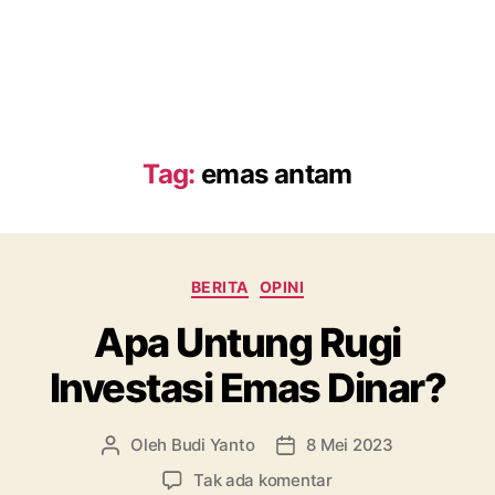
Tag:
emas antam
Kategori
BERITA
OPINI
Apa Untung Rugi
Investasi Emas Dinar?
Oleh
Budi Yanto
8 Mei 2023
Penulis
Tanggal
artikel
artikel
pada
Tak ada komentar