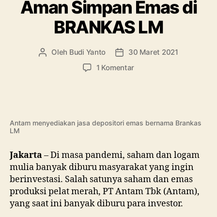
2021:
Aman Simpan Emas di
Diskon
BRANKAS LM
Semua!”
Oleh
Budi Yanto
30 Maret 2021
Penulis
Tanggal
artikel
artikel
pada
1 Komentar
Aman
Simpan
Emas
di
BRANKAS
Antam menyediakan jasa depositori emas bernama Brankas
LM
LM
Jakarta
– Di masa pandemi, saham dan logam
mulia banyak diburu masyarakat yang ingin
berinvestasi. Salah satunya saham dan emas
produksi pelat merah, PT Antam Tbk (Antam),
yang saat ini banyak diburu para investor.