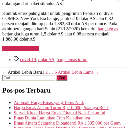
6
dukungan dari paket stimulus AS.
Dolar
Kontrak emas paling aktif untuk pengiriman Februari di divisi
COMEX New York Exchange, jatuh 6,10 dolar AS atau 0,32
persen menjadi ditutup pada 1.882,80 dolar AS per ounce. Pada
akhir perdagangan hari Senin (21/12/2020) kemarin,
harga emas
berjangka juga turun 1,5 dolar AS atau 0,08 persen menjadi
1.888,90 dolar AS.
“Varian
Lanjutkan membaca
Baru
Tag
Virus
covid-19
,
dolar AS
,
harga emas turun
Corona
Muncul,
Navigasi
←
Artikel
Lebih Baru
1
2
…
6
Artikel
Lebih Lama
→
Harga
Cari:
Emas
pos
Jatuh
Pos-pos Terbaru
6
Dolar”
Anomali Harga Emas yang Terus Naik
Harga Emas Antam Turun Rp 10.000, Saatnya Beli?
Survei Kitco: Harga Emas Diramal Naik Pekan Ini
Emas Dunia Lanjutkan Tren Kenaikannya
Emas Antam Sekarang Dibanderol Rp 1.335.000 per Gram