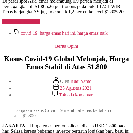
Di pasar spot Asia, emas melambung 0,9 persen menjadi di
perdagangkan di $1.805,26 per troi ons pada pukul 17:51 WIB.
Emas berjangka AS juga melonjak 1,2 persen ke level $1.805,20.
“Harga
Lanjutkan membaca
Emas
Tag
Melonjak
covid-19
,
harga emas hari ini
,
harga emas naik
Seiring
Kekhawatiran
Kategori
Berita
Opini
atas
Corona
Kasus Covid-19 Global Melonjak, Harga
Varian
Baru”
Emas Stabil di Atas $1.800
Penulis
Oleh
Budi Yanto
artikel
Tanggal
25 Agustus 2021
artikel
pada
Tak ada komentar
Kasus
Covid-
19
Lonjakan kasus Covid-19 membuat emas bertahan di
Global
atas $1.800
Melonjak,
Harga
JAKARTA
– Harga emas berkonsolidasi di atas USD 1.800 pada
Emas
hari Selasa karena beberapa investor bertaruh lonjakan baru-baru ini