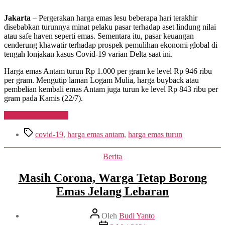
emas-
Turun
stabil-
Tipis
Jakarta
– Pergerakan harga emas lesu beberapa hari terakhir
di-
di
disebabkan turunnya minat pelaku pasar terhadap aset lindung nilai
atas-
Tengah
atau safe haven seperti emas. Sementara itu, pasar keuangan
1-
Kekhawatiran
cenderung khawatir terhadap prospek pemulihan ekonomi global di
800/#more-
Varian
tengah lonjakan kasus Covid-19 varian Delta saat ini.
1804″
Delta
class=”more-
Harga emas Antam turun Rp 1.000 per gram ke level Rp 946 ribu
link”.800″
per gram. Mengutip laman Logam Mulia, harga buyback atau
pembelian kembali emas Antam juga turun ke level Rp 843 ribu per
gram pada Kamis (22/7).
“Harga
Lanjutkan membaca
Emas
Tag
Turun
covid-19
,
harga emas antam
,
harga emas turun
Tipis
di
Kategori
Berita
Tengah
Kekhawatiran
Masih Corona, Warga Tetap Borong
Varian
Delta”
Emas Jelang Lebaran
Penulis
Oleh
Budi Yanto
artikel
Tanggal