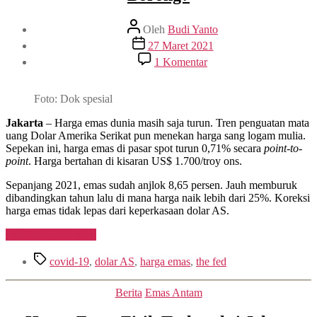
Penulis
Oleh
Budi Yanto
artikel
Tanggal
27 Maret 2021
artikel
pada
1 Komentar
Harga
Emas
Turun
Foto: Dok spesial
Lagi
Nih,
Jakarta
– Harga emas dunia masih saja turun. Tren penguatan mata
Minat
uang Dolar Amerika Serikat pun menekan harga sang logam mulia.
Borong?
Sepekan ini, harga emas di pasar spot turun 0,71% secara
point-to-
point
. Harga bertahan di kisaran US$ 1.700/troy ons.
Sepanjang 2021, emas sudah anjlok 8,65 persen. Jauh memburuk
dibandingkan tahun lalu di mana harga naik lebih dari 25%. Koreksi
harga emas tidak lepas dari keperkasaan dolar AS.
“Harga
Lanjutkan membaca
Emas
Tag
Turun
covid-19
,
dolar AS
,
harga emas
,
the fed
Lagi
Nih,
Kategori
Berita
Emas Antam
Minat
Borong?”