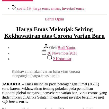
Ini
Tag
Panggilan
covid-19
,
harga emas antam
,
investasi emas
untuk
Serok
Kategori
Berita
Opini
Emas
Antam”
Harga Emas Melonjak Seiring
Kekhawatiran atas Corona Varian Baru
Penulis
Oleh
Budi Yanto
artikel
Tanggal
26 November 2021
artikel
pada
2 Komentar
Harga
Emas
Melonjak
Kekhawatiran akan varian baru virus corona
Seiring
mengangkat harga emas hari ini
Kekhawatiran
atas
JAKARTA
– Emas melonjak pada perdagangan Jumat (26/11)
Corona
sore, karena kekhawatiran tentang pukulan pada pemulihan
Varian
ekonomi global menyusul penyebaran varian baru virus corona yang
Baru
diidentifikasi di Afrika Selatan, mendorong investor beralih ke aset
safe haven
emas.