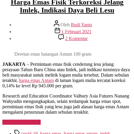
Harga Emas Fisik Terkoreksi Jelang
Imlek, Indikasi Daya Beli Lesu
Penulis
Oleh
Budi Yanto
artikel
Tanggal
1 Februari 2021
artikel
pada
2 Komentar
Harga
Emas
Fisik
Deretan emas batangan Antam 100 gram
Terkoreksi
Jelang
JAKARTA
– Permintaan emas fisik cenderung lesu jelang
Imlek,
perayaan Tahun Baru China atau Imlek, jadi indikasi turunnya daya
Indikasi
beli masyarakat untuk melirik logam mulia tersebut. Dalam sebulan
Daya
terakhir,
harga emas Antam
di laman logam mulia tercatat koreksi
Beli
0,14% ke level Rp 945.000 per gram.
Lesu
Research and Education Coordinator Valbury Asia Futures Nanang
Wahyudin mengungkapkan, selain terdampak harga emas spot,
permintaan emas fisik yang lesu juga jadi alasan harga emas Antam
mengalami penurunan dalam sebulan terakhir.
“Harga
Lanjutkan membaca
Emas
Tag
Fisik
covid-19
,
harga emas
,
harga emas antam
,
imlek