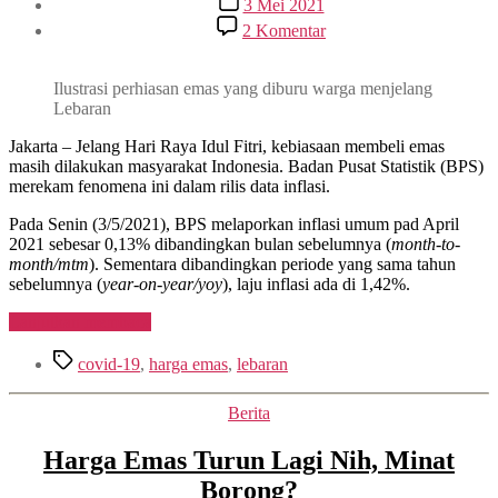
3 Mei 2021
artikel
pada
2 Komentar
Masih
Corona,
Warga
Ilustrasi perhiasan emas yang diburu warga menjelang
Tetap
Lebaran
Borong
Emas
Jakarta – Jelang Hari Raya Idul Fitri, kebiasaan membeli emas
Jelang
masih dilakukan masyarakat Indonesia. Badan Pusat Statistik (BPS)
Lebaran
merekam fenomena ini dalam rilis data inflasi.
Pada Senin (3/5/2021), BPS melaporkan inflasi umum pad April
2021 sebesar 0,13% dibandingkan bulan sebelumnya (
month-to-
month/mtm
). Sementara dibandingkan periode yang sama tahun
sebelumnya (
year-on-year/yoy
), laju inflasi ada di 1,42%.
“Masih
Lanjutkan membaca
Corona,
Tag
Warga
covid-19
,
harga emas
,
lebaran
Tetap
Borong
Kategori
Berita
Emas
Jelang
Harga Emas Turun Lagi Nih, Minat
Lebaran”
Borong?