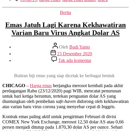
Terkoreksi
Jelang
Kategori
Berita
Imlek,
Indikasi
Emas Jatuh Lagi Karena Kekhawatiran
Daya
Beli
Varian Baru Virus Angkat Dolar AS
Lesu”
Penulis
Oleh
Budi Yanto
artikel
Tanggal
23 Desember 2020
artikel
pada
Tak ada komentar
Emas
Jatuh
Lagi
Butiran biji emas yang siap dicetak ke berbagai bentuk
Karena
Kekhawatiran
CHICAGO
–
Harga emas
berjangka merosot kembali pada akhir
Varian
perdagangan Rabu (23/12/2020) pagi WIB, mencatat penurunan
Baru
untuk hari ketiga beruntun, tertekan penguatan dolar AS yang
Virus
diuntungkan oleh pembelian
safe-haven
didorong oleh kekhawatiran
Angkat
atas varian baru virus corona yang menyebar cepat di Inggris.
Dolar
Kontrak emas paling aktif untuk pengiriman Februari di divisi
AS
COMEX New York Exchange, merosot 12,50 dolar AS atau 0,66
persen menjadi ditutup pada 1.870,30 dolar AS per ounce. Sehari