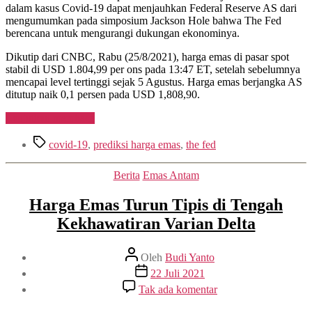
Stabil
dalam kasus Covid-19 dapat menjauhkan Federal Reserve AS dari
di
mengumumkan pada simposium Jackson Hole bahwa The Fed
Atas
berencana untuk mengurangi dukungan ekonominya.
$1.800
Dikutip dari CNBC, Rabu (25/8/2021), harga emas di pasar spot
stabil di USD 1.804,99 per ons pada 13:47 ET, setelah sebelumnya
mencapai level tertinggi sejak 5 Agustus. Harga emas berjangka AS
ditutup naik 0,1 persen pada USD 1,808,90.
“Kasus
Lanjutkan membaca
Covid-
Tag
19
covid-19
,
prediksi harga emas
,
the fed
Global
Melonjak,
Kategori
Berita
Emas Antam
Harga
Emas
Harga Emas Turun Tipis di Tengah
Stabil
di
Kekhawatiran Varian Delta
Atas
href=”https://hargaemas.com/blog/kasus-
Penulis
covid-
Oleh
Budi Yanto
artikel
19-
Tanggal
22 Juli 2021
global-
artikel
pada
Tak ada komentar
melonjak-
Harga
harga-
Emas