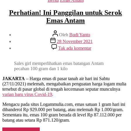
Berita
Emas Antam
Emas
di
Perhatian! Ini Panggilan untuk Serok
Tahun
2022”
Emas Antam
Penulis
Oleh
Budi Yanto
artikel
Tanggal
28 November 2021
artikel
pada
Tak ada komentar
Perhatian!
Ini
Panggilan
Sales girl memperlihatkan emas batangan Antam
untuk
pecahan 100 gram dan 1 kilo
Serok
Emas
JAKARTA
– Harga emas di pasar tanah air hari ini Sabtu
Antam
(27/11/2021) melemah, mengabaikan penguatan harga logam mulia
tersebut di pasar global di tengah kecemasan seputar munculnya
varian baru virus Covid-19
.
Mengacu pada situs Logammulia.com, emas satuan 1 gram hari ini
dibanderol Rp 929.000 per batang, atau melemah Rp 1.000/gram.
Sementara itu, emas 100 gram berada di level Rp 87.112.000 per
batang atau setara Rp 871.120/gram.
“Perhatian!
Lanjutkan membaca