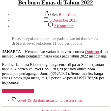
Berburu Emas di Tahun 2022
Penulis
Oleh
Budi Yanto
artikel
Tanggal
5 Desember 2021
artikel
pada
2 Komentar
Omicron
Merebak,
Investor
Emas mengalami penurunan pada pekan ini dan berada
Akan
di bawah level psikologis $1.800 per troi ons
Berburu
Emas
JAKARTA
– Kemunculan varian baru virus corona
Omicron
dapat
di
menjadi katalis penguatan harga emas pada tahun 2022 mendatang.
Tahun
Berdasarkan data Bloomberg, harga emas di pasar Spot terpantau
2022
naik 0,82 persen ke level US$1.783,29 per troy ounce pada
penutupan perdagangan Jumat (3/12/2021). Sementara itu, harga
emas Comex juga menguat 1,2 persen ke posisi US$1.783,90 per
troy ounce.
“Omicron
Lanjutkan membaca
Merebak,
Tag
Investor
covid-19
,
ibrahim assuaibi
,
investasi emas
Akan
Berburu
Kategori