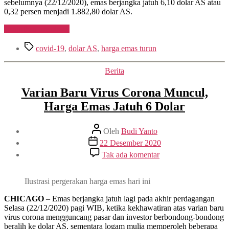
sebelumnya (22/12/2020), emas berjangka jatuh 6,10 dolar AS atau
0,32 persen menjadi 1.882,80 dolar AS.
“Emas
Lanjutkan membaca
Jatuh
Tag
Lagi
covid-19
,
dolar AS
,
harga emas turun
Karena
Kekhawatiran
Kategori
Berita
Varian
Baru
Varian Baru Virus Corona Muncul,
Virus
Angkat
Harga Emas Jatuh 6 Dolar
Dolar
AS”
Penulis
Oleh
Budi Yanto
artikel
Tanggal
22 Desember 2020
artikel
pada
Tak ada komentar
Varian
Baru
Virus
Ilustrasi pergerakan harga emas hari ini
Corona
Muncul,
CHICAGO
– Emas berjangka jatuh lagi pada akhir perdagangan
Harga
Selasa (22/12/2020) pagi WIB, ketika kekhawatiran atas varian baru
Emas
virus corona mengguncang pasar dan investor berbondong-bondong
Jatuh
beralih ke dolar AS, sementara logam mulia memperoleh beberapa