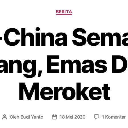
Kategori
BERITA
China Sem
ang, Emas D
Meroket
Oleh
Budi Yanto
18 Mei 2020
1 Komentar
Penulis
Tanggal
artikel
artikel