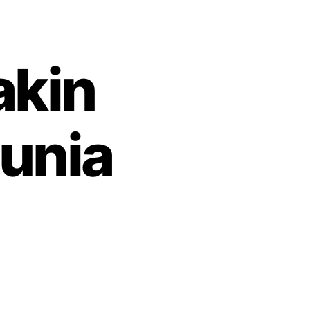
akin
unia
pada
AS-