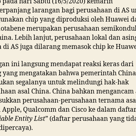
pada hari Sabtu (16/5/2020) kemarin
rpanjang larangan bagi perusahaan di AS u
unakan chip yang diproduksi oleh Huawei d
notabene merupakan perusahaan semikondu
hina. Lebih lanjut, perusahaan lokal dan asi
 di AS juga dilarang memasok chip ke Huawe
an ini langsung mendapat reaksi keras dari
ng yang mengatakan bahwa pemerintah China
ukan segalanya untuk melindungi hak-hak
ahaan asal China. China bahkan mengancam
ukkan perusahaan-perusahaan ternama asa
i Apple, Qualcomm dan Cisco ke dalam dafta
able Entity List
” (daftar perusahaan yang tid
dipercaya).