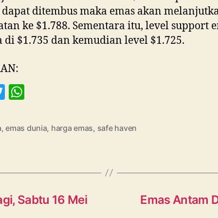
4 dapat ditembus maka emas akan melanjutk
tan ke $1.788. Sementara itu, level support 
 di $1.735 dan kemudian level $1.725.
AN:
T
W
w
h
itt
at
a
,
emas dunia
,
harga emas
,
safe haven
er
s
A
p
p
gi, Sabtu 16 Mei
Emas Antam Di