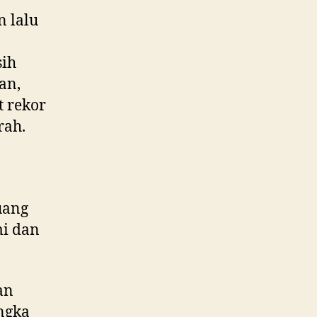
n lalu
sih
an,
t rekor
rah.
uang
mi dan
an
angka