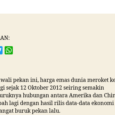
C
T
D
M
AN:
T
W
w
h
itt
at
er
s
ali pekan ini, harga emas dunia meroket ke
A
ggi sejak 12 Oktober 2012 seiring semakin
p
ruknya hubungan antara Amerika dan Chin
p
ah lagi dengan hasil rilis data-data ekonomi
angat buruk pekan lalu.