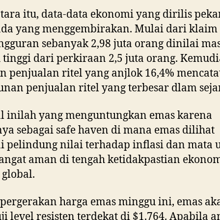
ara itu, data-data ekonomi yang dirilis peka
ada yang menggembirakan. Mulai dari klaim
gguran sebanyak 2,98 juta orang dinilai ma
u tinggi dari perkiraan 2,5 juta orang. Kemudi
n penjualan ritel yang anjlok 16,4% mencata
nan penjualan ritel yang terbesar dlam seja
al inilah yang menguntungkan emas karena
nya sebagai safe haven di mana emas dilihat
i pelindung nilai terhadap inflasi dan mata 
angat aman di tengah ketidakpastian ekono
 global.
pergerakan harga emas minggu ini, emas ak
i level resisten terdekat di $1.764. Apabila 