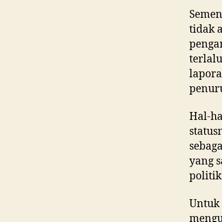
Sement
tidak 
pengan
terlal
lapora
penuru
Hal-h
status
sebaga
yang s
politik
Untuk 
menguj