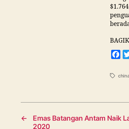
$1.76
pengua
berada
BAGIK
F
a
c
chin
Tag
e
b
o
o
k
←
Emas Batangan Antam Naik La
2020