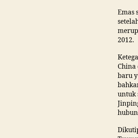
Emas s
setela
merupa
2012.
Ketega
China
baru y
bahka
untuk 
Jinpi
hubung
Dikut