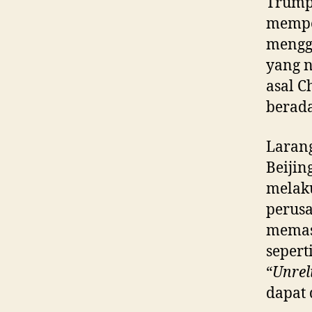
Trump 
mempe
mengg
yang 
asal C
berada
Larang
Beiji
melak
perus
memas
sepert
“
Unreli
dapat 