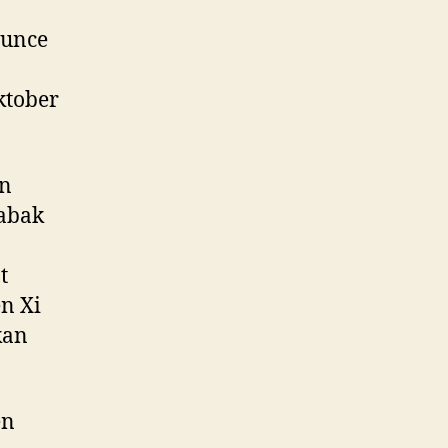
ounce
ktober
an
abak
t
n Xi
kan
en