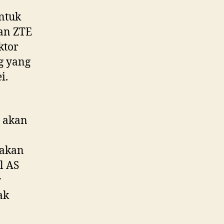
ntuk
an ZTE
ktor
ng yang
i.
 akan
 akan
l AS
r
ak