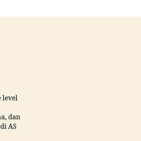
hina
Semakin
egang,
Emas
unia
eroket
 level
a, dan
 di AS