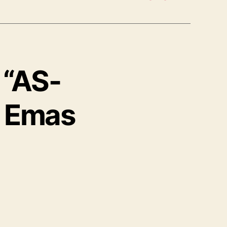
 “AS-
, Emas