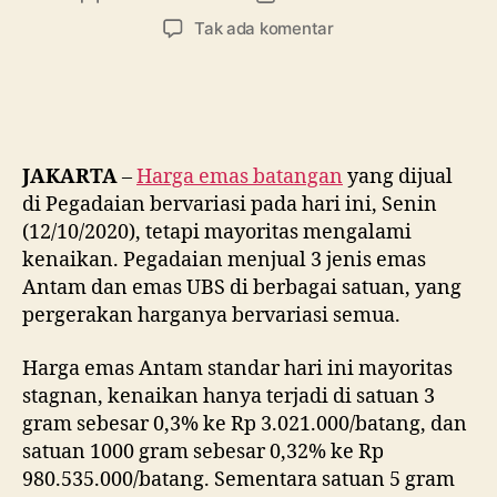
artikel
artikel
pada
Tak ada komentar
Happy
Monday,
Emas
di
Pegadaian
Ada
JAKARTA
–
Harga emas batangan
yang dijual
yang
di Pegadaian bervariasi pada hari ini, Senin
Melesat
(12/10/2020), tetapi mayoritas mengalami
2
kenaikan. Pegadaian menjual 3 jenis emas
Persen
Antam dan emas UBS di berbagai satuan, yang
pergerakan harganya bervariasi semua.
Harga emas Antam standar hari ini mayoritas
stagnan, kenaikan hanya terjadi di satuan 3
gram sebesar 0,3% ke Rp 3.021.000/batang, dan
satuan 1000 gram sebesar 0,32% ke Rp
980.535.000/batang. Sementara satuan 5 gram