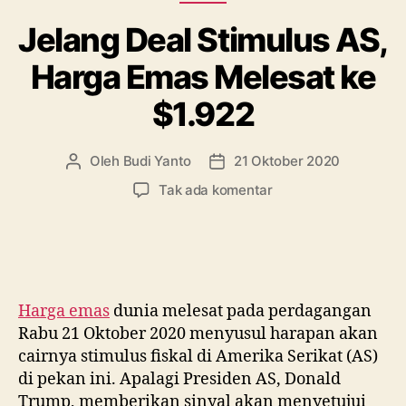
Tipis”
Jelang Deal Stimulus AS,
Harga Emas Melesat ke
$1.922
Oleh
Budi Yanto
21 Oktober 2020
Penulis
Tanggal
artikel
artikel
pada
Tak ada komentar
Jelang
Deal
Stimulus
AS,
Harga
Emas
Harga emas
dunia melesat pada perdagangan
Melesat
Rabu 21 Oktober 2020 menyusul harapan akan
ke
cairnya stimulus fiskal di Amerika Serikat (AS)
$1.922
di pekan ini. Apalagi Presiden AS, Donald
Trump, memberikan sinyal akan menyetujui