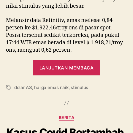
nilai stimulus yang lebih besar.
Melansir data Refinitiv, emas melesat 0,84
persen ke $1.922,46/troy ons di pasar spot.
Posisi tersebut sedikit terkoreksi, pada pukul
17:44 WIB emas berada di level $ 1.918,21/troy
ons, menguat 0,62 persen.
“Jelang
LANJUTKAN MEMBACA
Deal
Stimulus
dolar AS
,
harga emas naik
,
stimulus
AS,
Tag
Harga
Emas
Melesat
Kategori
BERITA
ke
href=”https:
Kasus Covid Bertambah,