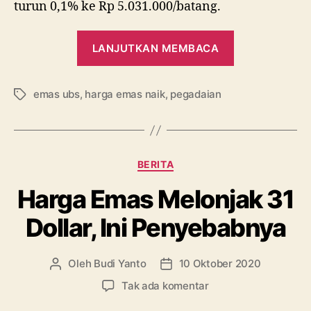
turun 0,1% ke Rp 5.031.000/batang.
“Happy
LANJUTKAN MEMBACA
Monday,
Emas
emas ubs
,
harga emas naik
,
pegadaian
di
Tag
Pegadaian
Ada
yang
Kategori
BERITA
Melesat
2
Harga Emas Melonjak 31
Persen”
Dollar, Ini Penyebabnya
Oleh
Budi Yanto
10 Oktober 2020
Penulis
Tanggal
artikel
artikel
pada
Tak ada komentar
Harga