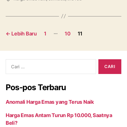
Meredanya
Ketidakpasti
Stimulus
Navigasi
AS”
…
←
Lebih Baru
1
10
11
pos
Cari:
Pos-pos Terbaru
Anomali Harga Emas yang Terus Naik
Harga Emas Antam Turun Rp 10.000, Saatnya
Beli?