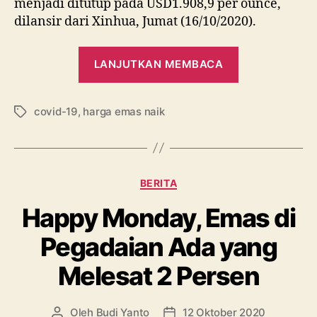
menjadi ditutup pada USD1.908,9 per ounce,
dilansir dari Xinhua, Jumat (16/10/2020).
“Kasus
LANJUTKAN MEMBACA
Covid
Bertambah,
covid-19
,
harga emas naik
Harga
Tag
Emas
Dunia
Naik”
Kategori
BERITA
Happy Monday, Emas di
Pegadaian Ada yang
Melesat 2 Persen
Oleh
Budi Yanto
12 Oktober 2020
Penulis
Tanggal