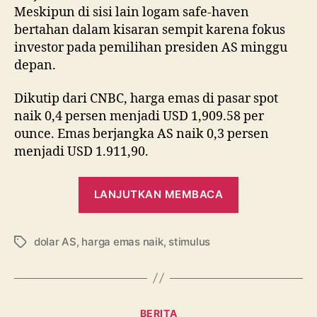
Meskipun di sisi lain logam safe-haven
bertahan dalam kisaran sempit karena fokus
investor pada pemilihan presiden AS minggu
depan.
Dikutip dari CNBC, harga emas di pasar spot
naik 0,4 persen menjadi USD 1,909.58 per
ounce. Emas berjangka AS naik 0,3 persen
menjadi USD 1.911,90.
“Kasus
LANJUTKAN MEMBACA
Covid-
19
dolar AS
,
harga emas naik
,
stimulus
Meningkat,
Tag
Harga
Emas
Naik
Kategori
BERITA