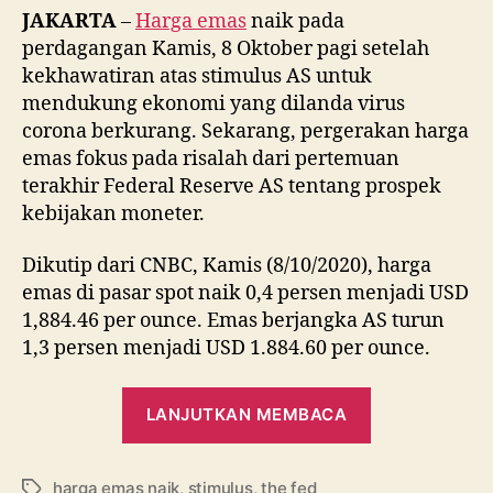
Ketidakpastian
JAKARTA
–
Harga emas
naik pada
Stimulus
perdagangan Kamis, 8 Oktober pagi setelah
AS
kekhawatiran atas stimulus AS untuk
mendukung ekonomi yang dilanda virus
corona berkurang. Sekarang, pergerakan harga
emas fokus pada risalah dari pertemuan
terakhir Federal Reserve AS tentang prospek
kebijakan moneter.
Dikutip dari CNBC, Kamis (8/10/2020), harga
emas di pasar spot naik 0,4 persen menjadi USD
1,884.46 per ounce. Emas berjangka AS turun
1,3 persen menjadi USD 1.884.60 per ounce.
“Harga
LANJUTKAN MEMBACA
Emas
Naik
harga emas naik
,
stimulus
,
the fed
Ditopang
Tag