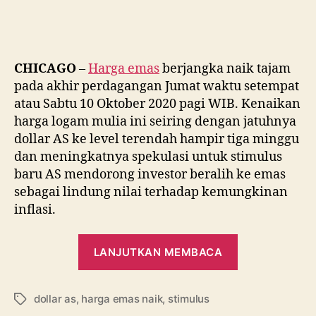
Emas
Melonjak
31
Dollar,
Ini
CHICAGO
–
Harga emas
berjangka naik tajam
Penyebabnya
pada akhir perdagangan Jumat waktu setempat
atau Sabtu 10 Oktober 2020 pagi WIB. Kenaikan
harga logam mulia ini seiring dengan jatuhnya
dollar AS ke level terendah hampir tiga minggu
dan meningkatnya spekulasi untuk stimulus
baru AS mendorong investor beralih ke emas
sebagai lindung nilai terhadap kemungkinan
inflasi.
“Harga
LANJUTKAN MEMBACA
Emas
Melonjak
dollar as
,
harga emas naik
,
stimulus
31
Tag