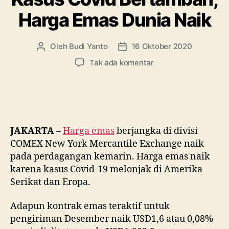
deal-
Harga Emas Dunia Naik
stimulus-
as-
harga-
Oleh
Budi Yanto
16 Oktober 2020
Penulis
Tanggal
artikel
artikel
emas-
pada
Tak ada komentar
Kasus
melesat-
Covid
ke-
Bertambah,
1922/#more-
Harga
695″
Emas
class=”more-
Dunia
JAKARTA
–
Harga emas
berjangka di divisi
Naik
link”.922″
COMEX New York Mercantile Exchange naik
pada perdagangan kemarin. Harga emas naik
karena kasus Covid-19 melonjak di Amerika
Serikat dan Eropa.
Adapun kontrak emas teraktif untuk
pengiriman Desember naik USD1,6 atau 0,08%