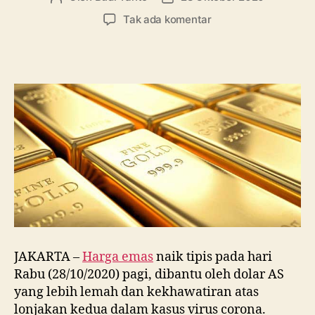
artikel
artikel
pada
Tak ada komentar
Kasus
Covid-
19
Meningkat,
Harga
Emas
Naik
Tipis
JAKARTA –
Harga emas
naik tipis pada hari
Rabu (28/10/2020) pagi, dibantu oleh dolar AS
yang lebih lemah dan kekhawatiran atas
lonjakan kedua dalam kasus virus corona.