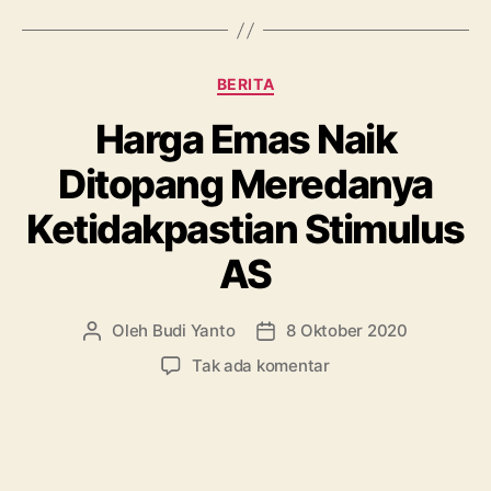
Dollar,
Ini
Penyebabny
Kategori
BERITA
Harga Emas Naik
Ditopang Meredanya
Ketidakpastian Stimulus
AS
Oleh
Budi Yanto
8 Oktober 2020
Penulis
Tanggal
artikel
artikel
pada
Tak ada komentar
Harga
Emas
Naik
Ditopang
Meredanya