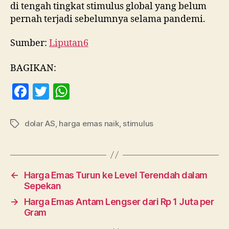
di tengah tingkat stimulus global yang belum
pernah terjadi sebelumnya selama pandemi.
Sumber:
Liputan6
BAGIKAN:
F
T
W
a
w
h
c
itt
at
dolar AS
,
harga emas naik
,
stimulus
Tag
e
er
s
b
A
o
p
←
Harga Emas Turun ke Level Terendah dalam
o
p
Sepekan
k
→
Harga Emas Antam Lengser dari Rp 1 Juta per
Gram