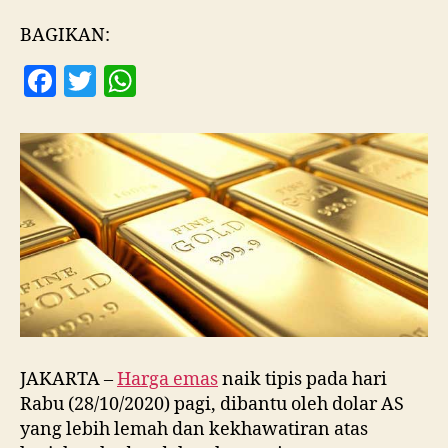
Meningkat,
Harga
BAGIKAN:
Emas
F
T
W
Naik
Tipis
a
w
h
c
itt
at
e
er
s
b
A
o
p
o
p
k
JAKARTA –
Harga emas
naik tipis pada hari
Rabu (28/10/2020) pagi, dibantu oleh dolar AS
yang lebih lemah dan kekhawatiran atas