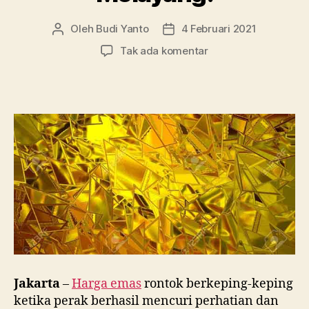
Oleh
Budi Yanto
4 Februari 2021
Penulis
Tanggal
artikel
artikel
pada
Tak ada komentar
Harga
Emas
Rontok
Berkeping-
Keping,
Cuan
Melayang!
Jakarta
–
Harga emas
rontok berkeping-keping
ketika perak berhasil mencuri perhatian dan