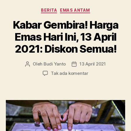
Pegadaian
Kategori
BERITA
EMAS ANTAM
Terbang
Semua”
Kabar Gembira! Harga
Emas Hari Ini, 13 April
2021: Diskon Semua!
Oleh
Budi Yanto
13 April 2021
Penulis
Tanggal
artikel
artikel
pada
Tak ada komentar
Kabar
Gembira!
Harga
Emas
Hari
Ini,
13
April
2021: