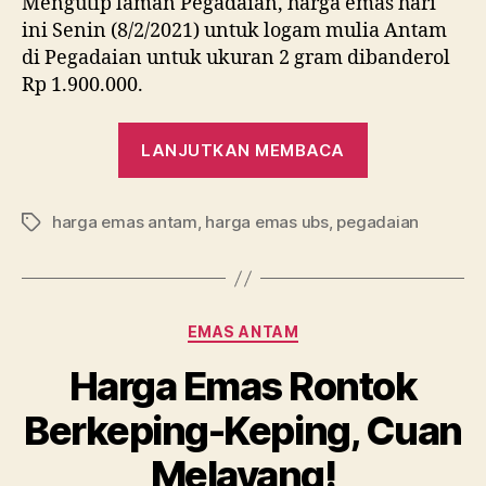
Mengutip laman Pegadaian, harga emas hari
ini Senin (8/2/2021) untuk logam mulia Antam
di Pegadaian untuk ukuran 2 gram dibanderol
Rp 1.900.000.
“Harga
LANJUTKAN MEMBACA
Emas
Hari
harga emas antam
,
harga emas ubs
,
pegadaian
Ini
Tag
di
Pegadaian,
Senin
Kategori
EMAS ANTAM
8
Februari
Harga Emas Rontok
2021”
Berkeping-Keping, Cuan
Melayang!