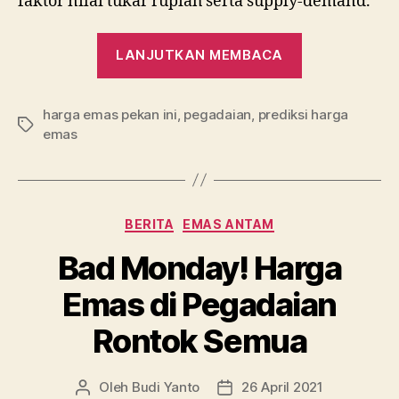
faktor nilai tukar rupiah serta supply-demand.
“Diramal
LANJUTKAN MEMBACA
Bersinar
Pekan
harga emas pekan ini
,
pegadaian
,
prediksi harga
Ini,
Tag
emas
Cek
Dulu
Harga
Emas
Kategori
BERITA
EMAS ANTAM
di
Bad Monday! Harga
Pegadaian”
Emas di Pegadaian
Rontok Semua
Oleh
Budi Yanto
26 April 2021
Penulis
Tanggal