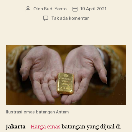
Oleh
Budi Yanto
19 April 2021
Penulis
Tanggal
artikel
artikel
pada
Tak ada komentar
I
Love
Monday!
Harga
Emas
di
Pegadaian
Terbang
Semua
Ilustrasi emas batangan Antam
Jakarta
–
Harga emas
batangan yang dijual di