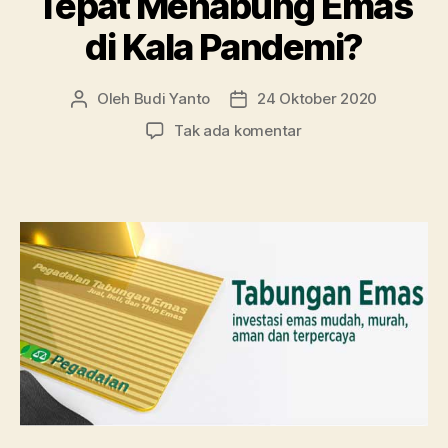
Tepat Menabung Emas
di Kala Pandemi?
Oleh
Budi Yanto
24 Oktober 2020
Penulis
Tanggal
artikel
artikel
pada
Tak ada komentar
Kapan
Waktu
yang
Tepat
Menabung
Emas
di
Kala
Pandemi?