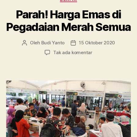
Kala
Pandemi?”
Parah! Harga Emas di
Pegadaian Merah Semua
Oleh
Budi Yanto
15 Oktober 2020
Penulis
Tanggal
artikel
artikel
pada
Tak ada komentar
Parah!
Harga
Emas
di
Pegadaian
Merah
Semua