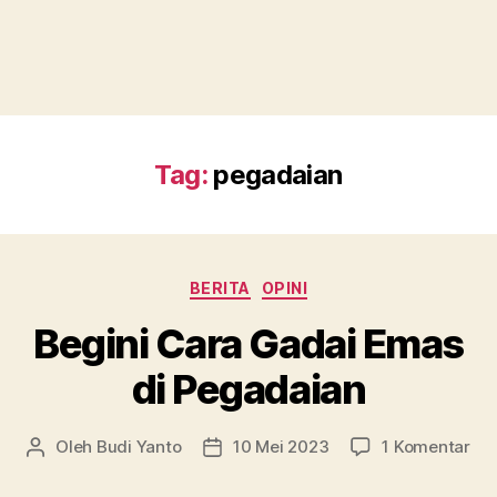
Tag:
pegadaian
Kategori
BERITA
OPINI
Begini Cara Gadai Emas
di Pegadaian
pa
Oleh
Budi Yanto
10 Mei 2023
1 Komentar
Penulis
Tanggal
Beg
artikel
artikel
Ca