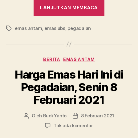
“Kabar
LANJUTKAN MEMBACA
Gembira!
Harga
emas antam
,
emas ubs
,
pegadaian
Emas
Tag
Hari
Ini,
13
Kategori
BERITA
EMAS ANTAM
April
2021:
Harga Emas Hari Ini di
Diskon
Pegadaian, Senin 8
Semua!”
Februari 2021
Oleh
Budi Yanto
8 Februari 2021
Penulis
Tanggal
artikel
artikel
pada
Tak ada komentar
Harga