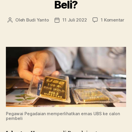
Beli?
pad
Oleh
Budi Yanto
11 Juli 2022
1 Komentar
Penulis
Tanggal
Har
artikel
artikel
Em
Peg
Lag
Mur
Saa
Beli
Pegawai Pegadaian memperlihatkan emas UBS ke calon
pembeli