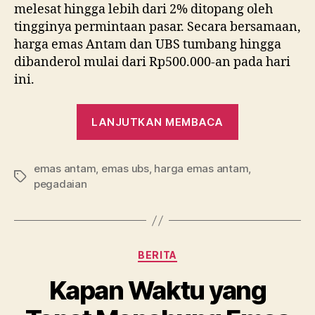
melesat hingga lebih dari 2% ditopang oleh
tingginya permintaan pasar. Secara bersamaan,
harga emas Antam dan UBS tumbang hingga
dibanderol mulai dari Rp500.000-an pada hari
ini.
“Harga
LANJUTKAN MEMBACA
Emas
Rontok
emas antam
,
emas ubs
,
harga emas antam
Berkeping-
,
Tag
pegadaian
Keping,
Cuan
Melayang!”
Kategori
BERITA
Kapan Waktu yang