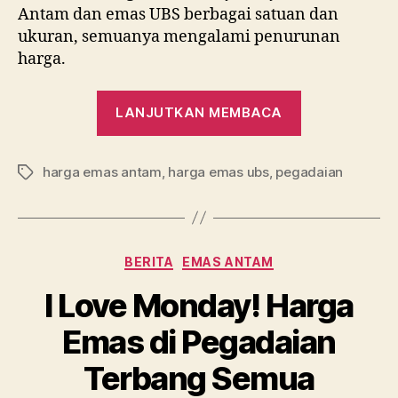
Antam dan emas UBS berbagai satuan dan
ukuran, semuanya mengalami penurunan
harga.
“Bad
LANJUTKAN MEMBACA
Monday!
Harga
harga emas antam
,
harga emas ubs
,
pegadaian
Emas
Tag
di
Pegadaian
Rontok
Kategori
BERITA
EMAS ANTAM
Semua”
I Love Monday! Harga
Emas di Pegadaian
Terbang Semua