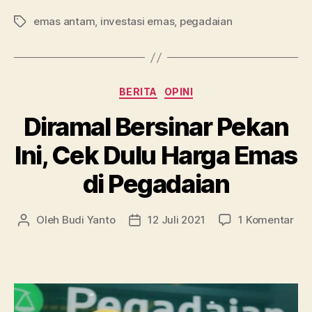
Pegadaian
emas antam
,
investasi emas
,
pegadaian
Lagi
Tag
Murah,
Saatnya
Beli?”
Kategori
BERITA
OPINI
Diramal Bersinar Pekan
Ini, Cek Dulu Harga Emas
di Pegadaian
pad
Oleh
Budi Yanto
12 Juli 2021
1 Komentar
Penulis
Tanggal
Dir
artikel
artikel
Ber
Pek
Ini,
Ce
Dul