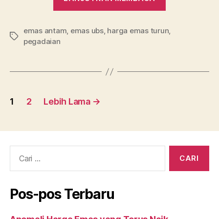
Harga
Emas
emas antam
,
emas ubs
,
harga emas turun
di
,
Tag
pegadaian
Pegadaian
Merah
Semua”
Navigasi
1
2
Lebih Lama
→
pos
Cari:
Pos-pos Terbaru