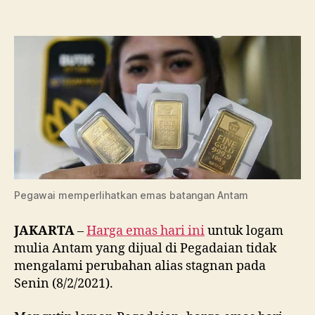
Emas
Hari
Ini
di
Pegadaian,
Senin
8
Februari
2021
Pegawai memperlihatkan emas batangan Antam
JAKARTA
–
Harga emas hari ini
untuk logam
mulia Antam yang dijual di Pegadaian tidak
mengalami perubahan alias stagnan pada
Senin (8/2/2021).