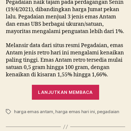
Pegadaian naik tajam pada perdagangan Senin
(19/4/2021), dibandingkan harga Jumat pekan
lalu. Pegadaian menjual 3 jenis emas Antam
dan emas UBS berbagai ukuran/satuan,
mayoritas mengalami penguatan lebih dari 1%.
Melansir data dari situs resmi Pegadaian, emas
Antam jenis retro hari ini mengalami kenaikan
paling tinggi. Emas Antam retro tersedia mulai
satuan 0,5 gram hingga 100 gram, dengan
kenaikan di kisaran 1,55% hingga 1,66%.
“I
LANJUTKAN MEMBACA
Love
Monday!
harga emas antam
,
harga emas hari ini
,
pegadaian
Harga
Tag
Emas
di