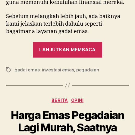
guna memenuhi kebutuhan finansial mereka.
Sebelum melangkah lebih jauh, ada baiknya
kami jelaskan terlebih dahulu seperti
bagaimana layanan gadai emas.
“Begini
LANJUTKAN MEMBACA
Cara
Gadai
gadai emas
,
investasi emas
,
pegadaian
Emas
Tag
di
Pegadaian”
Kategori
BERITA
OPINI
Harga Emas Pegadaian
Lagi Murah, Saatnya