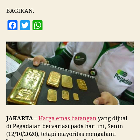
di
Pegadaian
BAGIKAN:
Ada
F
T
W
yang
Melesat
a
w
h
2
c
itt
at
Persen
e
er
s
b
A
o
p
o
p
k
JAKARTA
–
Harga emas batangan
yang dijual
di Pegadaian bervariasi pada hari ini, Senin
(12/10/2020), tetapi mayoritas mengalami