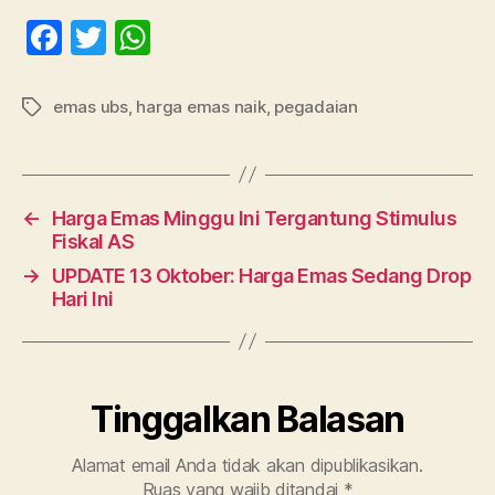
F
T
W
a
w
h
c
itt
at
emas ubs
,
harga emas naik
,
pegadaian
Tag
e
er
s
b
A
o
p
←
Harga Emas Minggu Ini Tergantung Stimulus
o
p
Fiskal AS
k
→
UPDATE 13 Oktober: Harga Emas Sedang Drop
Hari Ini
Tinggalkan Balasan
Alamat email Anda tidak akan dipublikasikan.
Ruas yang wajib ditandai
*