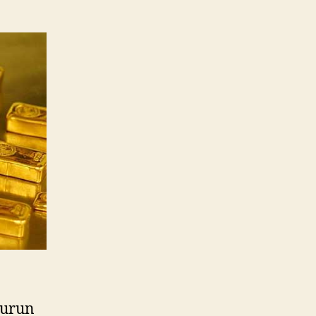
Setelah
Dua
ari
Turun
turun