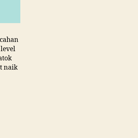
ecahan
level
atok
t naik