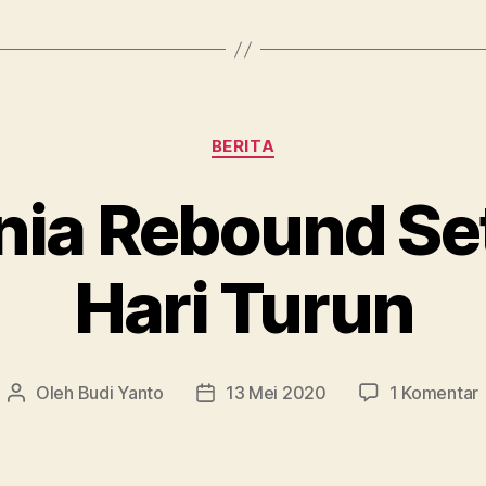
Rabu
13
Mei
2020”
Kategori
BERITA
ia Rebound Se
Hari Turun
Oleh
Budi Yanto
13 Mei 2020
1 Komentar
Penulis
Tanggal
artikel
artikel