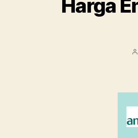
Harga E
P
a