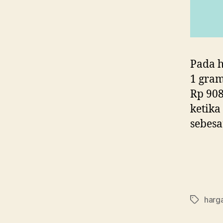
Pada h
1 gram
Rp 908
ketika
sebesa
harg
Tag