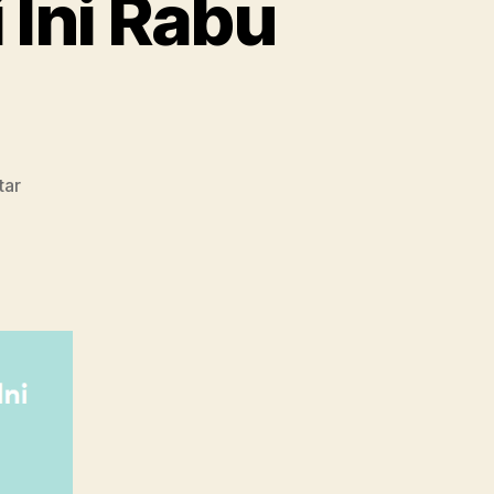
Ini Rabu
pada
tar
Harga
Emas
Antam
Hari
Ini
Rabu
13
Mei
2020