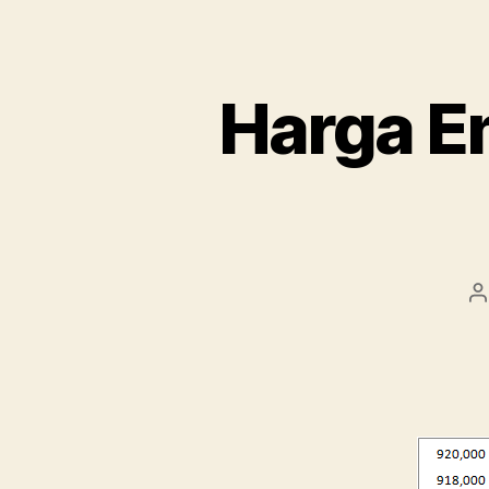
Harga Em
P
a