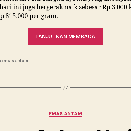
hari ini juga bergerak naik sebesar Rp 3.000 
Rp 815.000 per gram.
“Harga
LANJUTKAN MEMBACA
Emas
Antam
Hari
a emas antam
Ini
Naik,
14
Mei
2020”
Kategori
EMAS ANTAM