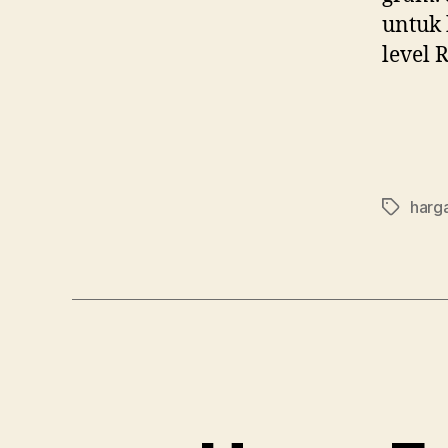
untuk 
level 
harg
Tag