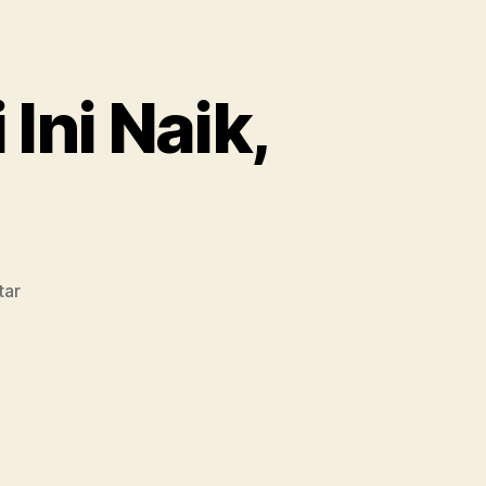
Ini Naik,
pada
tar
Harga
Emas
Antam
Hari
Ini
Naik,
14