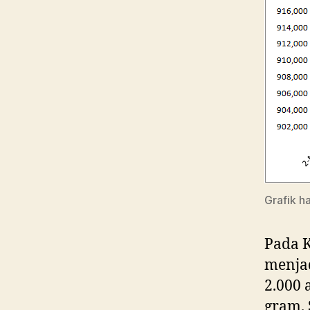
Grafik h
Pada K
menjad
2.000 
gram. 