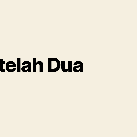
telah Dua
pada
Emas
Dunia
Rebound