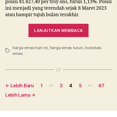
posisi $1.827,40 per troy ons, turun 1,13%. Posisi
ini menjadi yang terendah sejak 8 Maret 2023
atau hampir tujuh bulan terakhir.
“Gawat!
LANJUTKAN MEMBACA
Harga
Emas
harga emas hari ini
,
harga emas turun
,
investasi
Sudah
Tag
emas
Turun
5%
Dalam
6
Navigasi
Hari”
…
…
←
Lebih Baru
1
3
4
5
67
pos
Lebih Lama
→