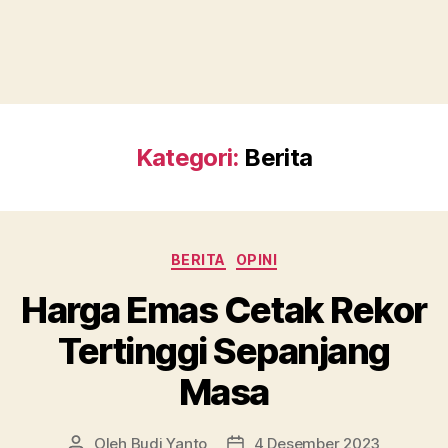
Kategori:
Berita
Kategori
BERITA
OPINI
Harga Emas Cetak Rekor
Tertinggi Sepanjang
Masa
Oleh
Budi Yanto
4 Desember 2023
Penulis
Tanggal