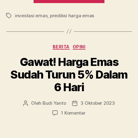
Emas:
investasi emas
,
prediksi harga emas
Menuju
Tag
Level
href=”https:
harga-
Kategori
BERITA
OPINI
emas-
menuju-
Gawat! Harga Emas
level-
Sudah Turun 5% Dalam
1-
700/#more-
6 Hari
2581″
class=”more
Oleh
Budi Yanto
3 Oktober 2023
Penulis
Tanggal
link”.700″
artikel
artikel
pada
1 Komentar
Gawat!
Harga
Emas