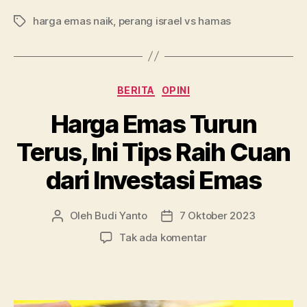
Meroket,
harga emas naik
,
perang israel vs hamas
Dipicu
Tag
Perang
Israel-
Hamas”
Kategori
BERITA
OPINI
Harga Emas Turun
Terus, Ini Tips Raih Cuan
dari Investasi Emas
Oleh
Budi Yanto
7 Oktober 2023
Penulis
Tanggal
artikel
artikel
pada
Tak ada komentar
Harga
Emas
Turun
Terus,