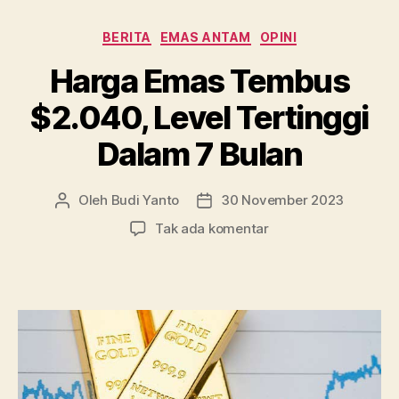
Masa”
Kategori
BERITA
EMAS ANTAM
OPINI
Harga Emas Tembus
$2.040, Level Tertinggi
Dalam 7 Bulan
Oleh
Budi Yanto
30 November 2023
Penulis
Tanggal
artikel
artikel
pada
Tak ada komentar
Harga
Emas
Tembus
$2.040,
Level
Tertinggi
Dalam
7