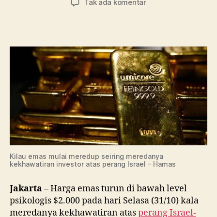
pada
Tak ada komentar
Kegelisahan
Timur
Tengah
dan
The
Fed
Mereda,
Harga
Emas
Turun
Kilau emas mulai meredup seiring meredanya
kekhawatiran investor atas perang Israel – Hamas
Jakarta
– Harga emas turun di bawah level
psikologis $2.000 pada hari Selasa (31/10) kala
meredanya kekhawatiran atas
perang Israel-