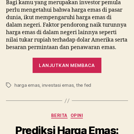
Bagi kamu yang merupakan investor pemula
perlu mengetahui bahwa harga emas di pasar
dunia, ikut mempengaruhi harga emas di
dalam negeri. Faktor pendorong naik turunnya
harga emas di dalam negeri lainnya seperti
nilai tukar rupiah terhadap dolar Amerika serta
besaran permintaan dan penawaran emas.
“Harga
LANJUTKAN MEMBACA
Emas
Turun
harga emas
,
investasi emas
,
the fed
Terus,
Tag
Ini
Tips
Raih
Kategori
BERITA
OPINI
Cuan
dari
Prediksi Harga Emas: