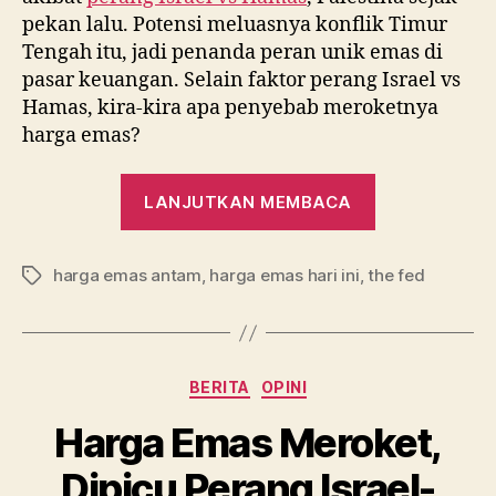
pekan lalu. Potensi meluasnya konflik Timur
Tengah itu, jadi penanda peran unik emas di
pasar keuangan. Selain faktor perang Israel vs
Hamas, kira-kira apa penyebab meroketnya
harga emas?
“Selain
LANJUTKAN MEMBACA
Perang
Israel
harga emas antam
,
harga emas hari ini
,
the fed
vs
Tag
Hamas,
Ini
Penyebab
Kategori
BERITA
OPINI
Naiknya
Harga
Harga Emas Meroket,
Emas”
Dipicu Perang Israel-