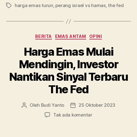
harga emas turun
,
perang israel vs hamas
dan
,
the fed
Tag
The
Fed
Mereda,
Kategori
BERITA
EMAS ANTAM
OPINI
Harga
Emas
Harga Emas Mulai
Turun”
Mendingin, Investor
Nantikan Sinyal Terbaru
The Fed
Oleh
Budi Yanto
25 Oktober 2023
Penulis
Tanggal
artikel
artikel
pada
Tak ada komentar
Harga
Emas
Mulai