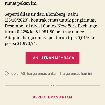
Jumat pekan ini.
Seperti dilansir dari Blomberg, Rabu
(25/10/2023), kontrak emas untuk pengiriman
Desember di divisi Comex New York Exchange
turun 0,22% ke $1.981,80 per troy ounce.
Adapun, harga emas spot turun tipis 0,01% ke
posisi $1.970,74.
“Harga
LANJUTKAN MEMBACA
Emas
Mulai
dolar AS
,
harga emas antam
,
harga emas hari ini
Mendingin,
Tag
Investor
Nantikan
Sinyal
Kategori
BERITA
EMAS ANTAM
Terbaru