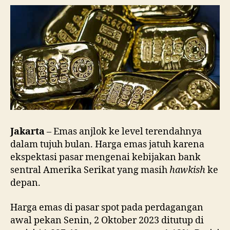
Sudah
Turun
5%
Dalam
6
Hari
Jakarta
– Emas anjlok ke level terendahnya
dalam tujuh bulan. Harga emas jatuh karena
ekspektasi pasar mengenai kebijakan bank
sentral Amerika Serikat yang masih
hawkish
ke
depan.
Harga emas di pasar spot pada perdagangan
awal pekan Senin, 2 Oktober 2023 ditutup di