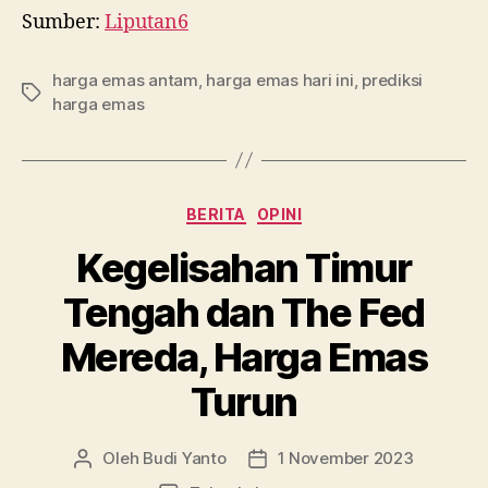
Sumber:
Liputan6
harga emas antam
,
harga emas hari ini
,
prediksi
Tag
harga emas
Kategori
BERITA
OPINI
Kegelisahan Timur
Tengah dan The Fed
Mereda, Harga Emas
Turun
Oleh
Budi Yanto
1 November 2023
Penulis
Tanggal
artikel
artikel