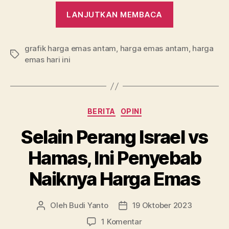
“Emas
LANJUTKAN MEMBACA
Antam
Catat
grafik harga emas antam
,
harga emas antam
Harga
,
harga
Tag
emas hari ini
Tertinggi
Sepanjang
Sejarah!”
Kategori
BERITA
OPINI
Selain Perang Israel vs
Hamas, Ini Penyebab
Naiknya Harga Emas
Oleh
Budi Yanto
19 Oktober 2023
Penulis
Tanggal
artikel
artikel
pada
1 Komentar