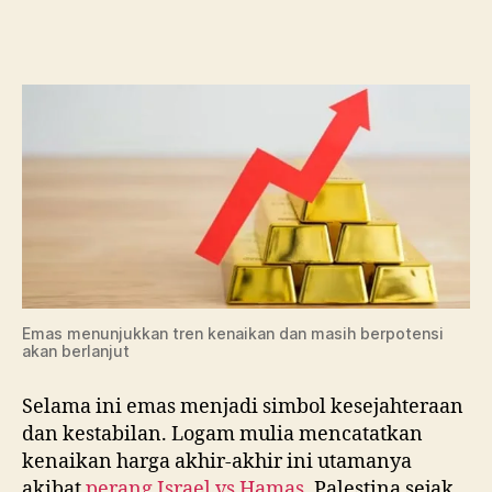
Selain
Perang
Israel
vs
Hamas,
Ini
Penyebab
Naiknya
Harga
Emas
Emas menunjukkan tren kenaikan dan masih berpotensi
akan berlanjut
Selama ini emas menjadi simbol kesejahteraan
dan kestabilan. Logam mulia mencatatkan
kenaikan harga akhir-akhir ini utamanya
akibat
perang Israel vs Hamas
, Palestina sejak