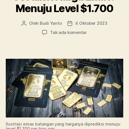
Investasi
Menuju Level $1.700
Emas”
Oleh
Budi Yanto
4 Oktober 2023
Penulis
Tanggal
artikel
artikel
pada
Tak ada komentar
Prediksi
Harga
Emas:
Menuju
Level
$1.700
Ilustrasi emas batangan yang harganya diprediksi menuju
level $1.700 per troy ons