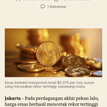
artikel
artikel
pada
1 Komentar
Harga
Emas
Cetak
Rekor
Tertinggi
Sepanjang
Masa
Emas berhasil menyentuh level $2.075 per troy ounce
yang merupakan rekor tertinggi sepanjang masa.
Jakarta
– Pada perdagangan akhir pekan lalu,
harga emas berhasil mencetak rekor tertinggi