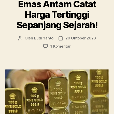
The
Emas Antam Catat
Fed”
Harga Tertinggi
Sepanjang Sejarah!
Oleh
Budi Yanto
20 Oktober 2023
Penulis
Tanggal
artikel
artikel
pada
1 Komentar
Emas
Antam
Catat
Harga
Tertinggi
Sepanjang
Sejarah!