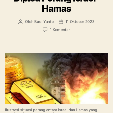
Hamas
Oleh
Budi Yanto
11 Oktober 2023
Penulis
Tanggal
artikel
artikel
pada
1 Komentar
Harga
Emas
Meroket,
Dipicu
Perang
Israel-
Hamas
Ilustrasi situasi perang antara Israel dan Hamas yang