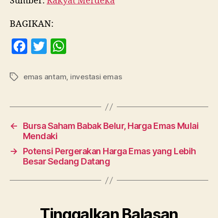
Sumber:
Rakyat Merdeka
BAGIKAN:
F
T
W
a
w
h
c
itt
at
emas antam
,
investasi emas
Tag
e
er
s
b
A
o
p
←
Bursa Saham Babak Belur, Harga Emas Mulai
o
p
Mendaki
k
→
Potensi Pergerakan Harga Emas yang Lebih
Besar Sedang Datang
Tinggalkan Balasan