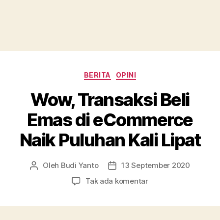
Kategori
BERITA
OPINI
Wow, Transaksi Beli
Emas di eCommerce
Naik Puluhan Kali Lipat
Oleh
Budi Yanto
13 September 2020
Penulis
Tanggal
artikel
artikel
pada
Tak ada komentar
Wow,
Transaksi
Beli