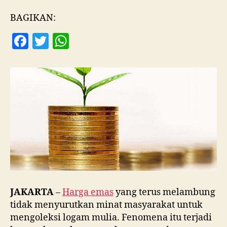
Emas
di
BAGIKAN:
eCommerce
F
T
W
Naik
Puluhan
a
w
h
Kali
c
itt
at
Lipat
e
er
s
b
A
o
p
o
p
k
JAKARTA
–
Harga emas
yang terus melambung
tidak menyurutkan minat masyarakat untuk
mengoleksi logam mulia. Fenomena itu terjadi