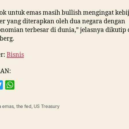
ok untuk emas masih bullish mengingat kebi
r yang diterapkan oleh dua negara dengan
nomian terbesar di dunia,” jelasnya dikutip 
berg.
r:
Bisnis
AN:
T
W
w
h
itt
at
a emas
,
the fed
,
US Treasury
er
s
A