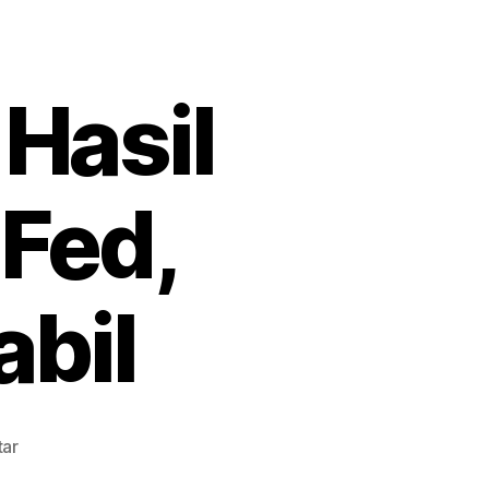
Hasil
Fed,
abil
pada
tar
Investor