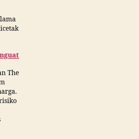
selama
icetak
enguat
an The
am
harga.
risiko
,
s