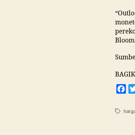
“Outlo
monete
pereko
Bloom
Sumbe
BAGIK
F
a
c
harg
Tag
e
b