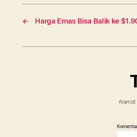
o
o
k
←
Harga Emas Bisa Balik ke $1.9
Alamat 
Komenta