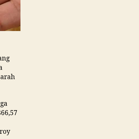
ang
a
 arah
rga
866,57
troy