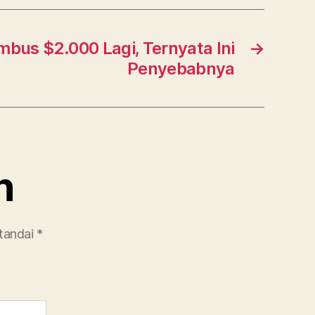
bus $2.000 Lagi, Ternyata Ini
→
Penyebabnya
n
itandai
*