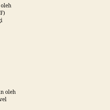
 oleh
F)
i
n oleh
vel