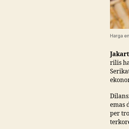
Harga em
Jakar
rilis 
Serika
ekonom
Dilans
emas d
per tr
terkor