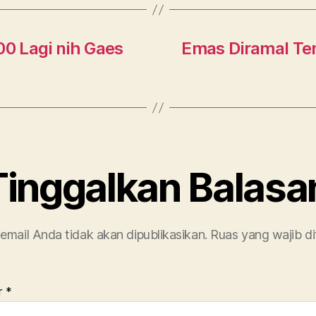
p
p
00 Lagi nih Gaes
Emas Diramal Tem
Tinggalkan Balasa
email Anda tidak akan dipublikasikan.
Ruas yang wajib d
r
*