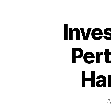
Inve
Per
Har
P
a