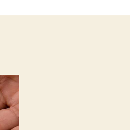
Tunggu
Hasil
Pertemuan
The
Fed,
Harga
Emas
Stabil