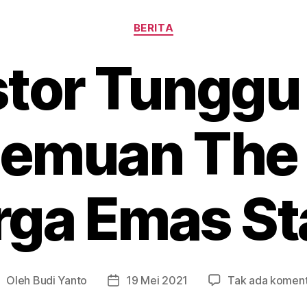
Kategori
BERITA
stor Tunggu 
temuan The 
ga Emas St
Oleh
Budi Yanto
19 Mei 2021
Tak ada komen
enulis
Tanggal
rtikel
artikel