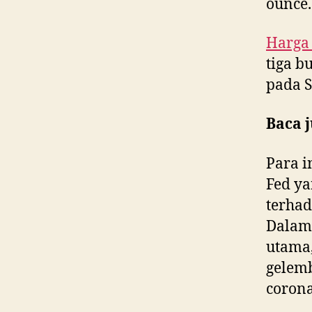
ounce.
Harga
tiga b
pada S
Baca j
Para i
Fed y
terhad
Dalam 
utama,
gelemb
corona