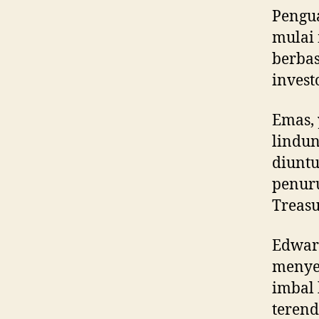
Pengua
mulai
berbas
invest
Emas, 
lindun
diunt
penuru
Treasu
Edward
menyeb
imbal 
terend